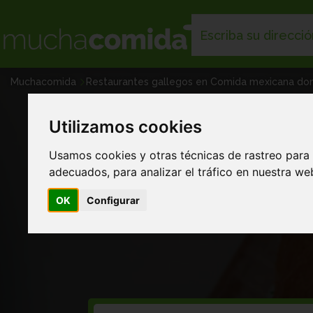
Muchacomida
Restaurantes gallegos en Comida mexicana domi
Utilizamos cookies
Usamos cookies y otras técnicas de rastreo para
Restaurante
adecuados, para analizar el tráfico en nuestra w
OK
Configurar
d