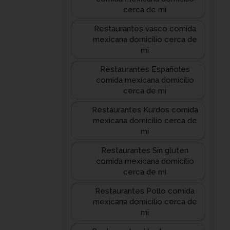
cerca de mi
Restaurantes vasco comida
mexicana domicilio cerca de
mi
Restaurantes Españoles
comida mexicana domicilio
cerca de mi
Restaurantes Kurdos comida
mexicana domicilio cerca de
mi
Restaurantes Sin gluten
comida mexicana domicilio
cerca de mi
Restaurantes Pollo comida
mexicana domicilio cerca de
mi