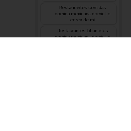
Restaurantes comidas
comida mexicana domicilio
cerca de mi
Restaurantes Libáneses
comida mexicana domicilio
cerca de mi
Restaurantes Chino
Japonéses comida mexicana
domicilio cerca de mi
Restaurantes Argentinos
comida mexicana domicilio
cerca de mi
Restaurantes Indios comida
mexicana domicilio cerca de
mi
Restaurantes Pizzas comida
mexicana domicilio cerca de