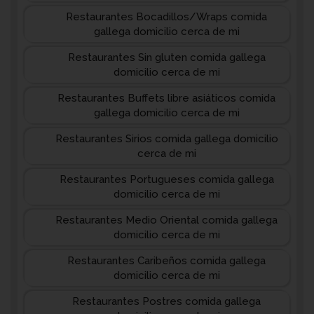
Restaurantes Bocadillos/Wraps comida
gallega domicilio cerca de mi
Restaurantes Sin gluten comida gallega
domicilio cerca de mi
Restaurantes Buffets libre asiáticos comida
gallega domicilio cerca de mi
Restaurantes Sirios comida gallega domicilio
cerca de mi
Restaurantes Portugueses comida gallega
domicilio cerca de mi
Restaurantes Medio Oriental comida gallega
domicilio cerca de mi
Restaurantes Caribeños comida gallega
domicilio cerca de mi
Restaurantes Postres comida gallega