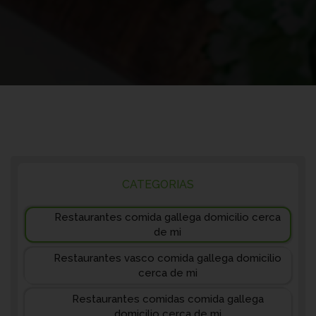
CATEGORIAS
Restaurantes comida gallega domicilio cerca
de mi
Restaurantes vasco comida gallega domicilio
cerca de mi
Restaurantes comidas comida gallega
domicilio cerca de mi