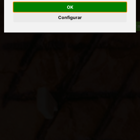
OK
Configurar