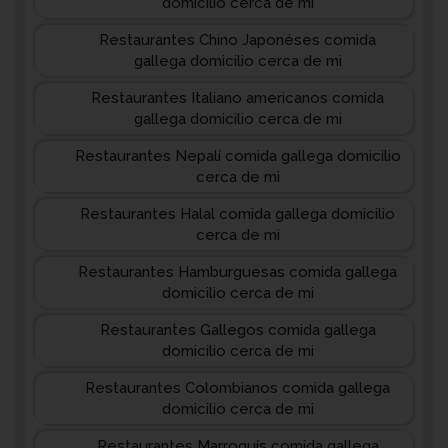
domicilio cerca de mi
Restaurantes Chino Japonéses comida
gallega domicilio cerca de mi
Restaurantes Italiano americanos comida
gallega domicilio cerca de mi
Restaurantes Nepalí comida gallega domicilio
cerca de mi
Restaurantes Halal comida gallega domicilio
cerca de mi
Restaurantes Hamburguesas comida gallega
domicilio cerca de mi
Restaurantes Gallegos comida gallega
domicilio cerca de mi
Restaurantes Colombianos comida gallega
domicilio cerca de mi
Restaurantes Marroquís comida gallega