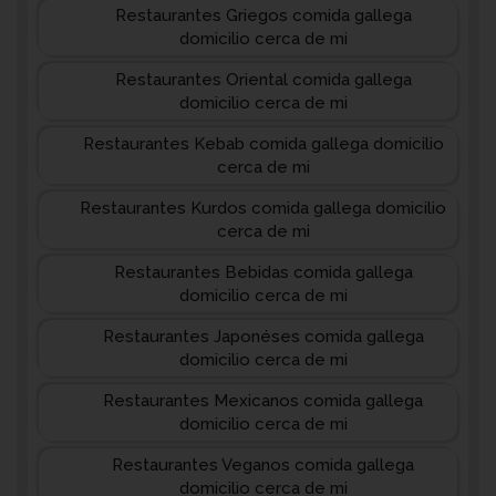
Restaurantes Griegos comida gallega
domicilio cerca de mi
Restaurantes Oriental comida gallega
domicilio cerca de mi
Restaurantes Kebab comida gallega domicilio
cerca de mi
Restaurantes Kurdos comida gallega domicilio
cerca de mi
Restaurantes Bebidas comida gallega
domicilio cerca de mi
Restaurantes Japonéses comida gallega
domicilio cerca de mi
Restaurantes Mexicanos comida gallega
domicilio cerca de mi
Restaurantes Veganos comida gallega
domicilio cerca de mi