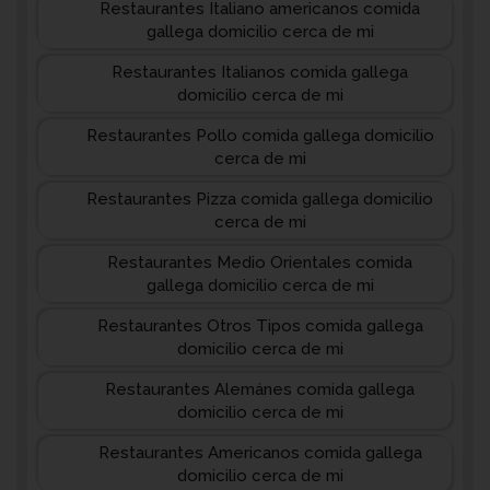
Restaurantes Italiano americanos comida
gallega domicilio cerca de mi
Restaurantes Italianos comida gallega
domicilio cerca de mi
Restaurantes Pollo comida gallega domicilio
cerca de mi
Restaurantes Pizza comida gallega domicilio
cerca de mi
Restaurantes Medio Orientales comida
gallega domicilio cerca de mi
Restaurantes Otros Tipos comida gallega
domicilio cerca de mi
Restaurantes Alemánes comida gallega
domicilio cerca de mi
Restaurantes Americanos comida gallega
domicilio cerca de mi