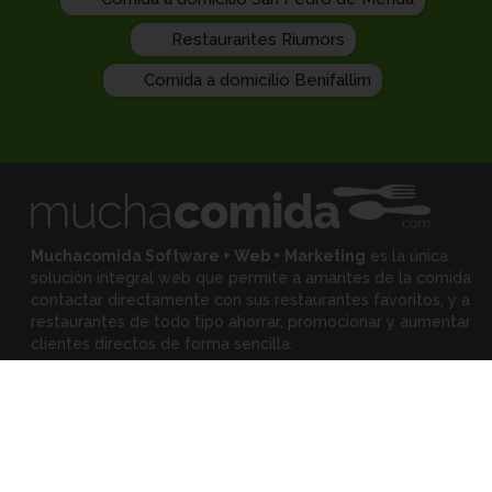
Restaurantes Riumors
Comida a domicilio Benifallim
Muchacomida Software + Web + Marketing
es la única
solución integral web que permite a amantes de la comida
contactar directamente con sus restaurantes favoritos, y
a
restaurantes de todo tipo ahorrar, promocionar y aumentar
clientes directos de forma sencilla.
Expertos
•
Eloy Rodríguez
(Mejora tu restaurante)
•
Montserrat Landa
(Mejora tu alimentación)