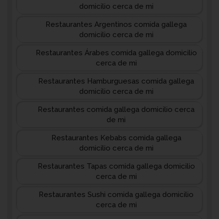
domicilio cerca de mi
Restaurantes Argentinos comida gallega
domicilio cerca de mi
Restaurantes Árabes comida gallega domicilio
cerca de mi
Restaurantes Hamburguesas comida gallega
domicilio cerca de mi
Restaurantes comida gallega domicilio cerca
de mi
Restaurantes Kebabs comida gallega
domicilio cerca de mi
Restaurantes Tapas comida gallega domicilio
cerca de mi
Restaurantes Sushi comida gallega domicilio
cerca de mi