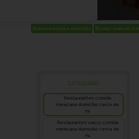
CATEGORIAS
Restaurantes comida
mexicana domicilio cerca de
mi
Restaurantes vasco comida
mexicana domicilio cerca de
mi