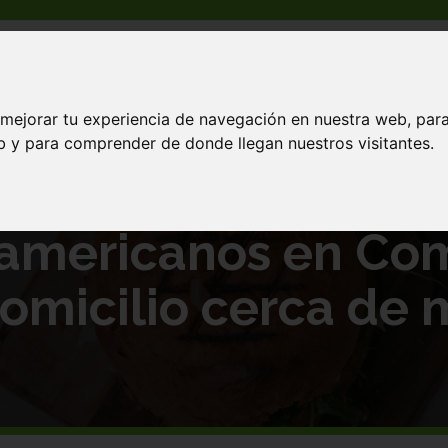
 mejorar tu experiencia de navegación en nuestra web, par
omicilio cerca de mi
eb y para comprender de donde llegan nuestros visitantes.
 americanos en Co
omicilio cerca de 