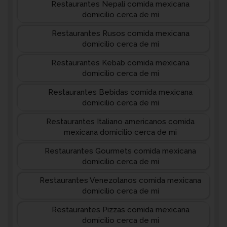
Restaurantes Nepalí comida mexicana
domicilio cerca de mi
Restaurantes Rusos comida mexicana
domicilio cerca de mi
Restaurantes Kebab comida mexicana
domicilio cerca de mi
Restaurantes Bebidas comida mexicana
domicilio cerca de mi
Restaurantes Italiano americanos comida
mexicana domicilio cerca de mi
Restaurantes Gourmets comida mexicana
domicilio cerca de mi
Restaurantes Venezolanos comida mexicana
domicilio cerca de mi
Restaurantes Pizzas comida mexicana
domicilio cerca de mi