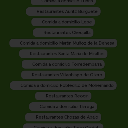
Comida a domicilio Lubrín
Restaurantes Auritz Burguete
Comida a domicilio Lepe
Restaurantes Chequilla
Comida a domicilio Martín Muñoz de la Dehesa
Restaurantes Santa Maria de Miralles
Comida a domicilio Torredembarra
Restaurantes Villaobispo de Otero
Comida a domicilio Robledillo de Mohernando
Restaurantes Reocín
Comida a domicilio Tàrrega
Restaurantes Chozas de Abajo
Comida a domicilio Torre Cardela