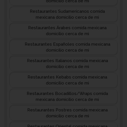
domicilio cerca de mi
Restaurantes Sudamericanos comida
mexicana domicilio cerca de mi
Restaurantes Árabes comida mexicana
domicilio cerca de mi
Restaurantes Españoles comida mexicana
domicilio cerca de mi
Restaurantes Italianos comida mexicana
domicilio cerca de mi
Restaurantes Kebabs comida mexicana
domicilio cerca de mi
Restaurantes Bocadillos/Wraps comida
mexicana domicilio cerca de mi
Restaurantes Postres comida mexicana
domicilio cerca de mi
Restaurantes Oriental comida mexicana