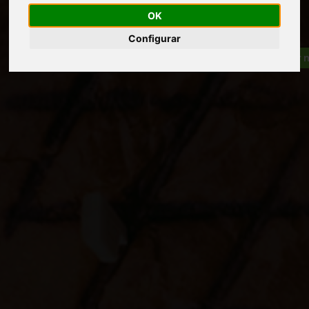
OK
Configurar