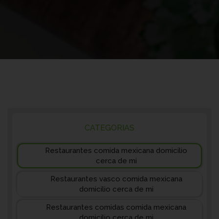
CATEGORIAS
Restaurantes comida mexicana domicilio
cerca de mi
Restaurantes vasco comida mexicana
domicilio cerca de mi
Restaurantes comidas comida mexicana
domicilio cerca de mi