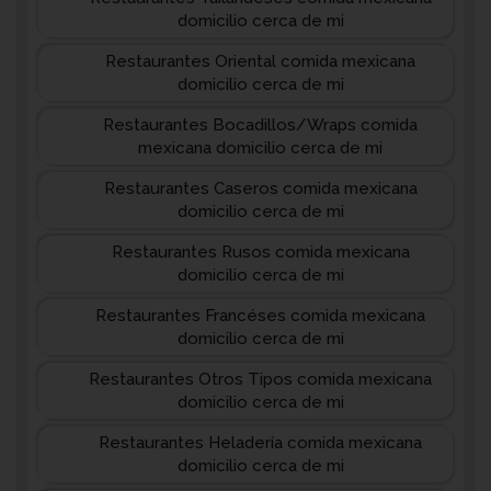
domicilio cerca de mi
Restaurantes Oriental comida mexicana
domicilio cerca de mi
Restaurantes Bocadillos/Wraps comida
mexicana domicilio cerca de mi
Restaurantes Caseros comida mexicana
domicilio cerca de mi
Restaurantes Rusos comida mexicana
domicilio cerca de mi
Restaurantes Francéses comida mexicana
domicilio cerca de mi
Restaurantes Otros Tipos comida mexicana
domicilio cerca de mi
Restaurantes Heladería comida mexicana
domicilio cerca de mi