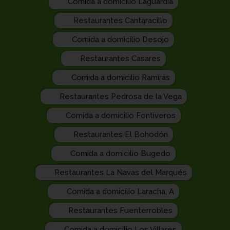
Comida a domicilio Laguardia
Restaurantes Cantaracillo
Comida a domicilio Desojo
Restaurantes Casares
Comida a domicilio Ramirás
Restaurantes Pedrosa de la Vega
Comida a domicilio Fontiveros
Restaurantes El Bohodón
Comida a domicilio Bugedo
Restaurantes La Navas del Marqués
Comida a domicilio Laracha, A
Restaurantes Fuenterrobles
Comida a domicilio Los Villares