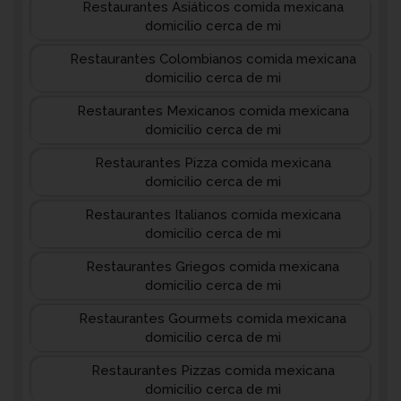
Restaurantes Asiáticos comida mexicana
domicilio cerca de mi
Restaurantes Colombianos comida mexicana
domicilio cerca de mi
Restaurantes Mexicanos comida mexicana
domicilio cerca de mi
Restaurantes Pizza comida mexicana
domicilio cerca de mi
Restaurantes Italianos comida mexicana
domicilio cerca de mi
Restaurantes Griegos comida mexicana
domicilio cerca de mi
Restaurantes Gourmets comida mexicana
domicilio cerca de mi
Restaurantes Pizzas comida mexicana
domicilio cerca de mi