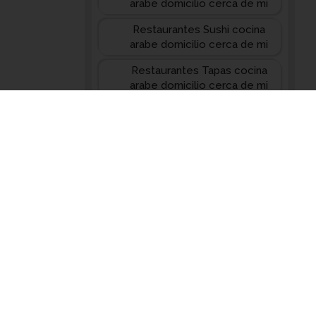
arabe domicilio cerca de mi
Restaurantes Sushi cocina
arabe domicilio cerca de mi
Restaurantes Tapas cocina
arabe domicilio cerca de mi
Restaurantes Pollos asados
cocina arabe domicilio cerca
de mi
Restaurantes Mexicanos
cocina arabe domicilio cerca
de mi
Restaurantes Caribeños
cocina arabe domicilio cerca
de mi
Restaurantes Asiáticos
cocina arabe domicilio cerca
de mi