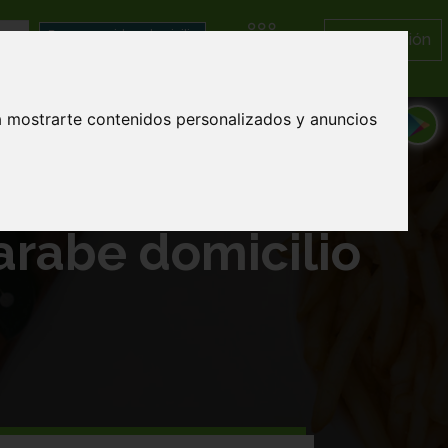
Iniciar Sesión
Categorías
a mostrarte contenidos personalizados y anuncios
arabe domicilio