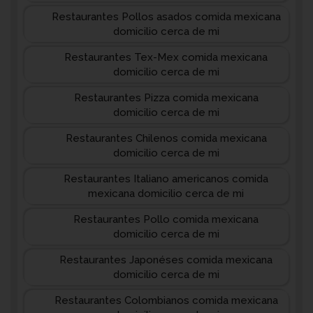
Restaurantes Pollos asados comida mexicana
domicilio cerca de mi
Restaurantes Tex-Mex comida mexicana
domicilio cerca de mi
Restaurantes Pizza comida mexicana
domicilio cerca de mi
Restaurantes Chilenos comida mexicana
domicilio cerca de mi
Restaurantes Italiano americanos comida
mexicana domicilio cerca de mi
Restaurantes Pollo comida mexicana
domicilio cerca de mi
Restaurantes Japonéses comida mexicana
domicilio cerca de mi
Restaurantes Colombianos comida mexicana