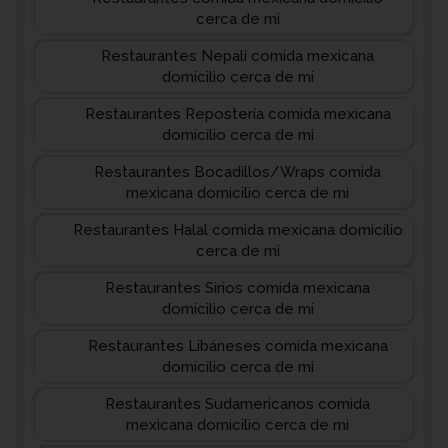
cerca de mi
Restaurantes Nepalí comida mexicana
domicilio cerca de mi
Restaurantes Repostería comida mexicana
domicilio cerca de mi
Restaurantes Bocadillos/Wraps comida
mexicana domicilio cerca de mi
Restaurantes Halal comida mexicana domicilio
cerca de mi
Restaurantes Sirios comida mexicana
domicilio cerca de mi
Restaurantes Libáneses comida mexicana
domicilio cerca de mi
Restaurantes Sudamericanos comida
mexicana domicilio cerca de mi