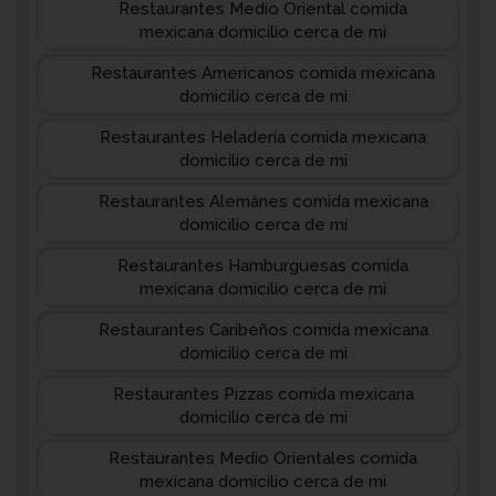
Restaurantes Medio Oriental comida
mexicana domicilio cerca de mi
Restaurantes Americanos comida mexicana
domicilio cerca de mi
Restaurantes Heladería comida mexicana
domicilio cerca de mi
Restaurantes Alemánes comida mexicana
domicilio cerca de mi
Restaurantes Hamburguesas comida
mexicana domicilio cerca de mi
Restaurantes Caribeños comida mexicana
domicilio cerca de mi
Restaurantes Pizzas comida mexicana
domicilio cerca de mi
Restaurantes Medio Orientales comida
mexicana domicilio cerca de mi