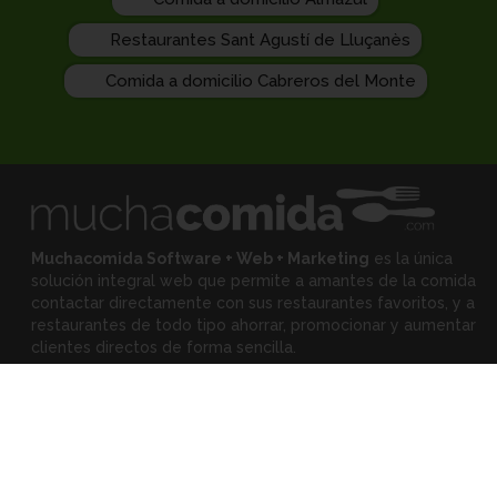
Restaurantes Sant Agustí de Lluçanès
Comida a domicilio Cabreros del Monte
Muchacomida Software + Web + Marketing
es la única
solución integral web que permite a amantes de la comida
contactar directamente con sus restaurantes favoritos, y
a
restaurantes de todo tipo ahorrar, promocionar y aumentar
clientes directos de forma sencilla.
Expertos
•
Eloy Rodríguez
(Mejora tu restaurante)
•
Montserrat Landa
(Mejora tu alimentación)