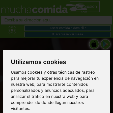
Iniciar Sesión
Utilizamos cookies
Restaurantes hamburguesas en Comida
Usamos cookies y otras técnicas de rastreo
para mejorar tu experiencia de navegación en
mexicana domicilio cerca de mi
nuestra web, para mostrarte contenidos
personalizados y anuncios adecuados, para
analizar el tráfico en nuestra web y para
comprender de donde llegan nuestros
visitantes.