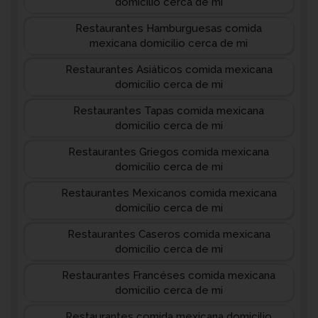
domicilio cerca de mi
Restaurantes Hamburguesas comida
mexicana domicilio cerca de mi
Restaurantes Asiáticos comida mexicana
domicilio cerca de mi
Restaurantes Tapas comida mexicana
domicilio cerca de mi
Restaurantes Griegos comida mexicana
domicilio cerca de mi
Restaurantes Mexicanos comida mexicana
domicilio cerca de mi
Restaurantes Caseros comida mexicana
domicilio cerca de mi
Restaurantes Francéses comida mexicana
domicilio cerca de mi
Restaurantes comida mexicana domicilio