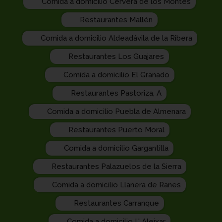
Comida a domicilio Cervera de los Montes
Restaurantes Mallén
Comida a domicilio Aldeadávila de la Ribera
Restaurantes Los Guajares
Comida a domicilio El Granado
Restaurantes Pastoriza, A
Comida a domicilio Puebla de Almenara
Restaurantes Puerto Moral
Comida a domicilio Gargantilla
Restaurantes Palazuelos de la Sierra
Comida a domicilio Llanera de Ranes
Restaurantes Carranque
Comida a domicilio L' Aleixar