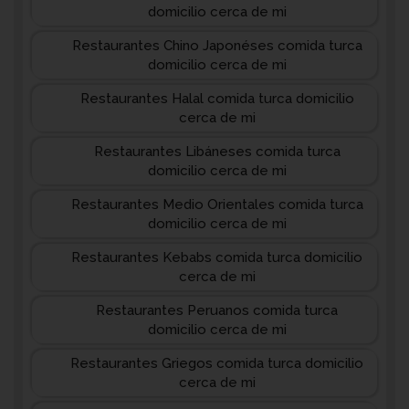
domicilio cerca de mi
Restaurantes Chino Japonéses comida turca
domicilio cerca de mi
Restaurantes Halal comida turca domicilio
cerca de mi
Restaurantes Libáneses comida turca
domicilio cerca de mi
Restaurantes Medio Orientales comida turca
domicilio cerca de mi
Restaurantes Kebabs comida turca domicilio
cerca de mi
Restaurantes Peruanos comida turca
domicilio cerca de mi
Restaurantes Griegos comida turca domicilio
cerca de mi