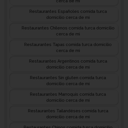
cerca de mi
Restaurantes Españoles comida turca
domicilio cerca de mi
Restaurantes Chilenos comida turca domicilio
cerca de mi
Restaurantes Tapas comida turca domicilio
cerca de mi
Restaurantes Argentinos comida turca
domicilio cerca de mi
Restaurantes Sin gluten comida turca
domicilio cerca de mi
Restaurantes Marroquís comida turca
domicilio cerca de mi
Restaurantes Tailandéses comida turca
domicilio cerca de mi
Restaurantes Chinos comida turca domicilio