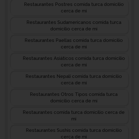
Restaurantes Postres comida turca domicilio
cerca de mi
Restaurantes Sudamericanos comida turca
domicilio cerca de mi
Restaurantes Paellas comida turca domicilio
cerca de mi
Restaurantes Asiáticos comida turca domicilio
cerca de mi
Restaurantes Nepalí comida turca domicilio
cerca de mi
Restaurantes Otros Tipos comida turca
domicilio cerca de mi
Restaurantes comida turca domicilio cerca de
mi
Restaurantes Sushis comida turca domicilio
cerca de mi