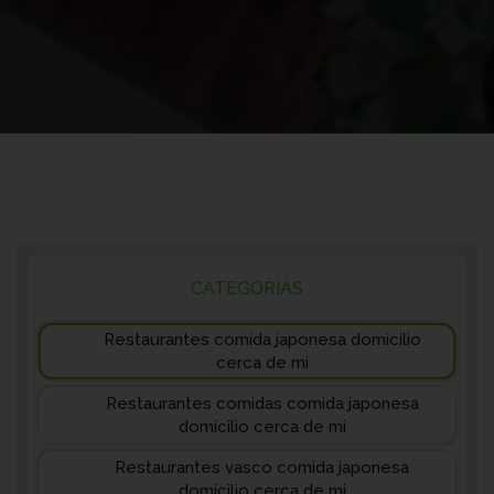
CATEGORIAS
Restaurantes comida japonesa domicilio
cerca de mi
Restaurantes comidas comida japonesa
domicilio cerca de mi
Restaurantes vasco comida japonesa
domicilio cerca de mi