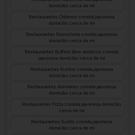
domicilio cerca de mi
Restaurantes Chilenos comida japonesa
domicilio cerca de mi
Restaurantes Repostería comida japonesa
domicilio cerca de mi
Restaurantes Buffets libre asiáticos comida
japonesa domicilio cerca de mi
Restaurantes Kurdos comida japonesa
domicilio cerca de mi
Restaurantes Alemánes comida japonesa
domicilio cerca de mi
Restaurantes Pizza comida japonesa domicilio
cerca de mi
Restaurantes Sushis comida japonesa
domicilio cerca de mi