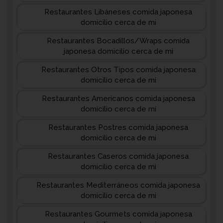
Restaurantes Libáneses comida japonesa
domicilio cerca de mi
Restaurantes Bocadillos/Wraps comida
japonesa domicilio cerca de mi
Restaurantes Otros Tipos comida japonesa
domicilio cerca de mi
Restaurantes Americanos comida japonesa
domicilio cerca de mi
Restaurantes Postres comida japonesa
domicilio cerca de mi
Restaurantes Caseros comida japonesa
domicilio cerca de mi
Restaurantes Mediterráneos comida japonesa
domicilio cerca de mi
Restaurantes Gourmets comida japonesa