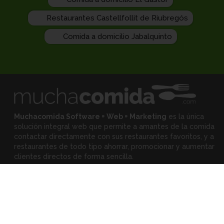
Restaurantes Castellfollit de Riubregós
Comida a domicilio Jabalquinto
Muchacomida Software + Web + Marketing
es la única
solución integral web que permite a amantes de la comida
contactar directamente con sus restaurantes favoritos, y
a
restaurantes de todo tipo ahorrar, promocionar y aumentar
clientes directos de forma sencilla.
Expertos
•
Eloy Rodríguez
(Mejora tu restaurante)
•
Montserrat Landa
(Mejora tu alimentación)