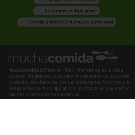
Restaurantes Benigánim
Comida a domicilio Almazora Almassora
Muchacomida Software + Web + Marketing
es la única
solución integral web que permite a amantes de la comida
contactar directamente con sus restaurantes favoritos, y
a
restaurantes de todo tipo ahorrar, promocionar y aumentar
clientes directos de forma sencilla.
Expertos
•
Eloy Rodríguez
(Mejora tu restaurante)
•
Montserrat Landa
(Mejora tu alimentación)