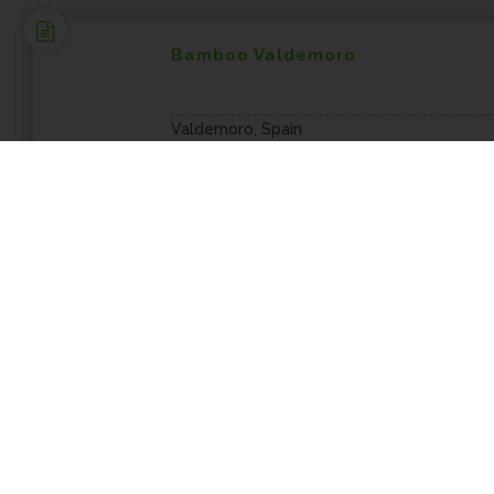
Bamboo Valdemoro
Valdemoro, Spain
COMIDA ASIÁTICA DOMICILIO 
bravastreetfood.com - Madrid
Calle Tordesillas, Madrid, España
COMIDA GOURMET DOMICILIO 