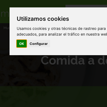
Utilizamos cookies
Usamos cookies y otras técnicas de rastreo para
Muchacomida
Comida a domicilio en La serna del monte
adecuados, para analizar el tráfico en nuestra w
OK
Configurar
Comida a do