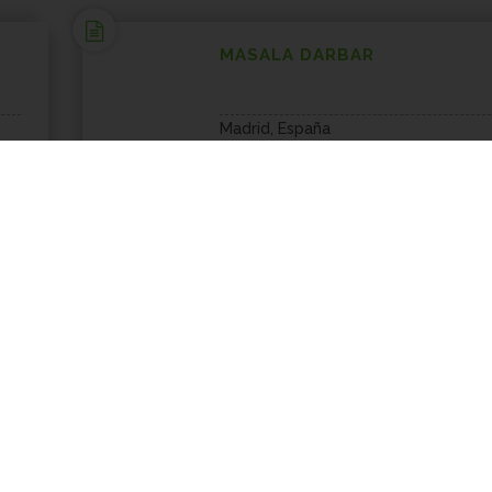
MASALA DARBAR
Madrid, España
00000
COMIDA INDIA DOM
Bambo Valdemoro
Valdemoro, España
00000
COMIDA ASIÁTICA DOMI