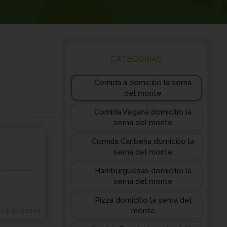
CATEGORIAS
Comida a domicilio la serna
del monte
Comida Vegana domicilio la
serna del monte
Comida Caribeña domicilio la
serna del monte
Hamburguesas domicilio la
serna del monte
Pizza domicilio la serna del
monte
CILIO 00000