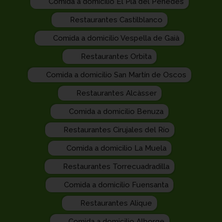
Comida a domicilio El Pla del Penedès
Restaurantes Castilblanco
Comida a domicilio Vespella de Gaià
Restaurantes Orbita
Comida a domicilio San Martín de Oscos
Restaurantes Alcàsser
Comida a domicilio Benuza
Restaurantes Cirujales del Río
Comida a domicilio La Muela
Restaurantes Torrecuadradilla
Comida a domicilio Fuensanta
Restaurantes Alique
Comida a domicilio Alborge