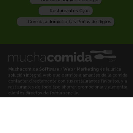
Restaurantes Gijón
Comida a domicilio Las Peñas de Riglos
Muchacomida Software + Web + Marketing
es la única
solución integral web que permite a amantes de la comida
contactar directamente con sus restaurantes favoritos, y
a
restaurantes de todo tipo ahorrar, promocionar y aumentar
clientes directos de forma sencilla.
Expertos
•
Eloy Rodríguez
(Mejora tu restaurante)
•
Montserrat Landa
(Mejora tu alimentación)