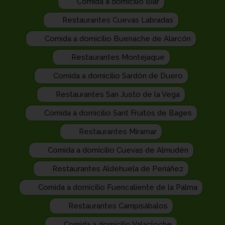
Comida a domicilio Biar
Restaurantes Cuevas Labradas
Comida a domicilio Buenache de Alarcón
Restaurantes Montejaque
Comida a domicilio Sardón de Duero
Restaurantes San Justo de la Vega
Comida a domicilio Sant Fruitós de Bages
Restaurantes Miramar
Comida a domicilio Cuevas de Almudén
Restaurantes Aldehuela de Periáñez
Comida a domicilio Fuencaliente de la Palma
Restaurantes Campisábalos
Comida a domicilio Valacloche