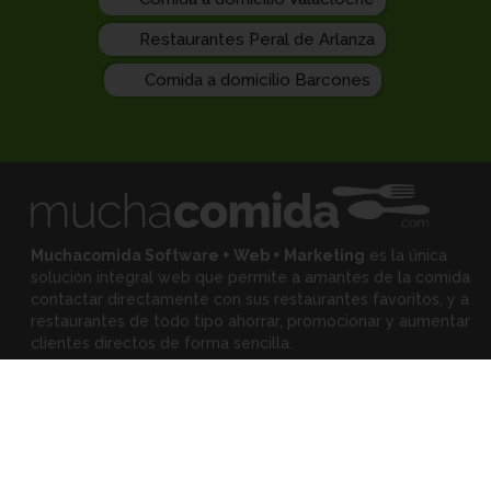
Restaurantes Peral de Arlanza
Comida a domicilio Barcones
Muchacomida Software + Web + Marketing
es la única
solución integral web que permite a amantes de la comida
contactar directamente con sus restaurantes favoritos, y
a
restaurantes de todo tipo ahorrar, promocionar y aumentar
clientes directos de forma sencilla.
Expertos
•
Eloy Rodríguez
(Mejora tu restaurante)
•
Montserrat Landa
(Mejora tu alimentación)