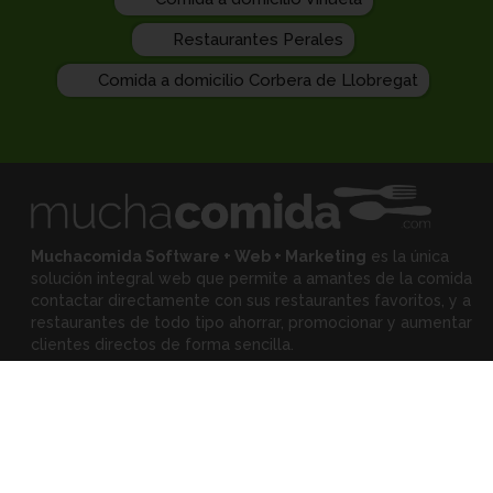
Restaurantes Perales
Comida a domicilio Corbera de Llobregat
Muchacomida Software + Web + Marketing
es la única
solución integral web que permite a amantes de la comida
contactar directamente con sus restaurantes favoritos, y
a
restaurantes de todo tipo ahorrar, promocionar y aumentar
clientes directos de forma sencilla.
Expertos
•
Eloy Rodríguez
(Mejora tu restaurante)
•
Montserrat Landa
(Mejora tu alimentación)