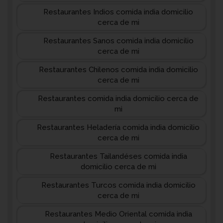
Restaurantes Indios comida india domicilio
cerca de mi
Restaurantes Sanos comida india domicilio
cerca de mi
Restaurantes Chilenos comida india domicilio
cerca de mi
Restaurantes comida india domicilio cerca de
mi
Restaurantes Heladería comida india domicilio
cerca de mi
Restaurantes Tailandéses comida india
domicilio cerca de mi
Restaurantes Turcos comida india domicilio
cerca de mi
Restaurantes Medio Oriental comida india