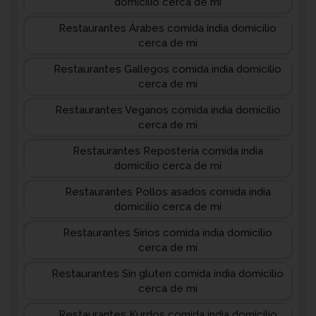
domicilio cerca de mi
Restaurantes Árabes comida india domicilio
cerca de mi
Restaurantes Gallegos comida india domicilio
cerca de mi
Restaurantes Veganos comida india domicilio
cerca de mi
Restaurantes Repostería comida india
domicilio cerca de mi
Restaurantes Pollos asados comida india
domicilio cerca de mi
Restaurantes Sirios comida india domicilio
cerca de mi
Restaurantes Sin gluten comida india domicilio
cerca de mi
Restaurantes Kurdos comida india domicilio