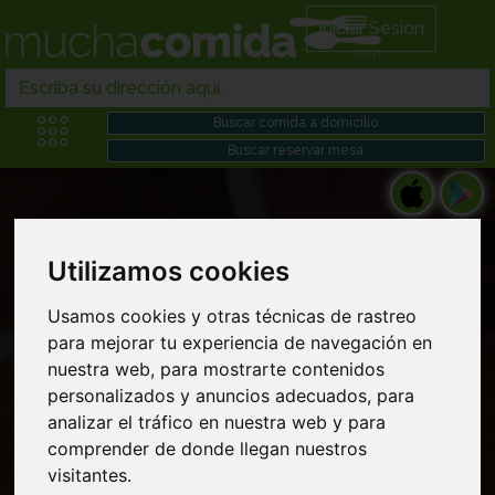
Iniciar Sesión
Utilizamos cookies
Restaurantes asiaticos en Comida india
Usamos cookies y otras técnicas de rastreo
para mejorar tu experiencia de navegación en
domicilio cerca de mi
nuestra web, para mostrarte contenidos
personalizados y anuncios adecuados, para
analizar el tráfico en nuestra web y para
comprender de donde llegan nuestros
visitantes.