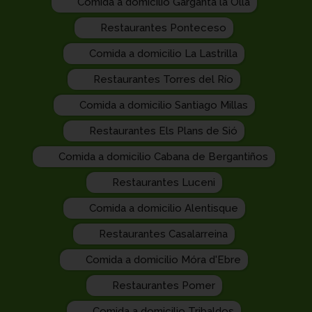
Comida a domicilio Garganta la Olla
Restaurantes Ponteceso
Comida a domicilio La Lastrilla
Restaurantes Torres del Río
Comida a domicilio Santiago Millas
Restaurantes Els Plans de Sió
Comida a domicilio Cabana de Bergantiños
Restaurantes Luceni
Comida a domicilio Alentisque
Restaurantes Casalarreina
Comida a domicilio Móra d'Ebre
Restaurantes Pomer
Comida a domicilio Tribaldos