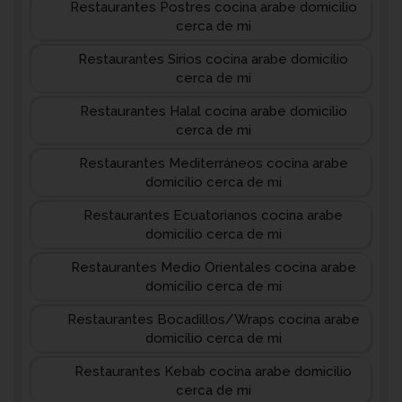
Restaurantes Postres cocina arabe domicilio
cerca de mi
Restaurantes Sirios cocina arabe domicilio
cerca de mi
Restaurantes Halal cocina arabe domicilio
cerca de mi
Restaurantes Mediterráneos cocina arabe
domicilio cerca de mi
Restaurantes Ecuatorianos cocina arabe
domicilio cerca de mi
Restaurantes Medio Orientales cocina arabe
domicilio cerca de mi
Restaurantes Bocadillos/Wraps cocina arabe
domicilio cerca de mi
Restaurantes Kebab cocina arabe domicilio
cerca de mi