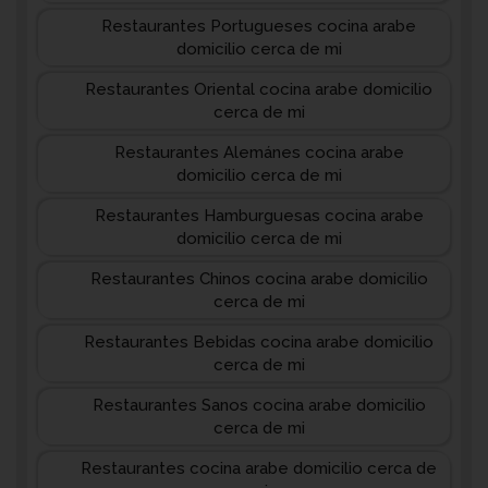
Restaurantes Portugueses cocina arabe
domicilio cerca de mi
Restaurantes Oriental cocina arabe domicilio
cerca de mi
Restaurantes Alemánes cocina arabe
domicilio cerca de mi
Restaurantes Hamburguesas cocina arabe
domicilio cerca de mi
Restaurantes Chinos cocina arabe domicilio
cerca de mi
Restaurantes Bebidas cocina arabe domicilio
cerca de mi
Restaurantes Sanos cocina arabe domicilio
cerca de mi
Restaurantes cocina arabe domicilio cerca de