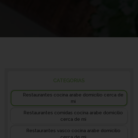
CATEGORIAS
Restaurantes cocina arabe domicilio cerca de
mi
Restaurantes comidas cocina arabe domicilio
cerca de mi
Restaurantes vasco cocina arabe domicilio
cerca de mi