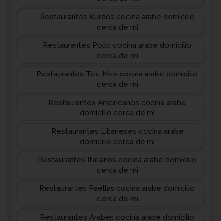
Restaurantes Kurdos cocina arabe domicilio
cerca de mi
Restaurantes Pollo cocina arabe domicilio
cerca de mi
Restaurantes Tex-Mex cocina arabe domicilio
cerca de mi
Restaurantes Americanos cocina arabe
domicilio cerca de mi
Restaurantes Libáneses cocina arabe
domicilio cerca de mi
Restaurantes Italianos cocina arabe domicilio
cerca de mi
Restaurantes Paellas cocina arabe domicilio
cerca de mi
Restaurantes Árabes cocina arabe domicilio