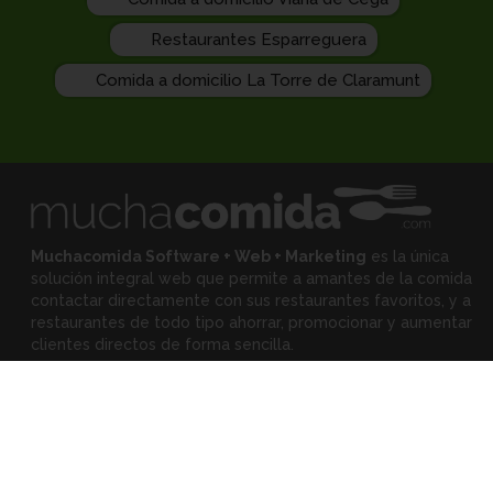
Restaurantes Esparreguera
Comida a domicilio La Torre de Claramunt
Muchacomida Software + Web + Marketing
es la única
solución integral web que permite a amantes de la comida
contactar directamente con sus restaurantes favoritos, y
a
restaurantes de todo tipo ahorrar, promocionar y aumentar
clientes directos de forma sencilla.
Expertos
•
Eloy Rodríguez
(Mejora tu restaurante)
•
Montserrat Landa
(Mejora tu alimentación)