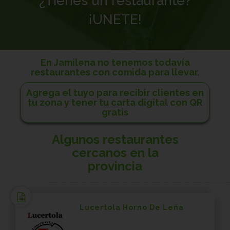
¿Tienes un restaurante?
¡UNETE!
En Jamilena no tenemos todavía
restaurantes con comida para llevar.
Agrega el tuyo para recibir clientes en
tu zona y tener tu carta digital con QR
gratis
Algunos restaurantes
cercanos en la
provincia
Lucertola Horno De Leña