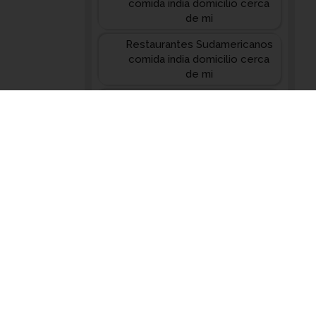
comida india domicilio cerca
de mi
Restaurantes Sudamericanos
comida india domicilio cerca
de mi
Restaurantes Argentinos
comida india domicilio cerca
de mi
Restaurantes Vegetarianos
comida india domicilio cerca
de mi
Restaurantes
Bocadillos/Wraps comida
india domicilio cerca de mi
Restaurantes Mexicanos
comida india domicilio cerca
de mi