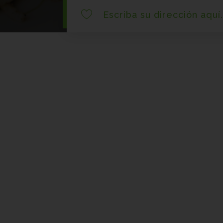
|
Escriba su d