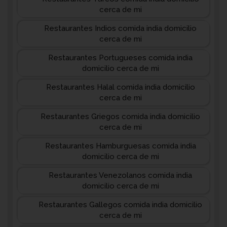
cerca de mi
Restaurantes Indios comida india domicilio
cerca de mi
Restaurantes Portugueses comida india
domicilio cerca de mi
Restaurantes Halal comida india domicilio
cerca de mi
Restaurantes Griegos comida india domicilio
cerca de mi
Restaurantes Hamburguesas comida india
domicilio cerca de mi
Restaurantes Venezolanos comida india
domicilio cerca de mi
Restaurantes Gallegos comida india domicilio
cerca de mi