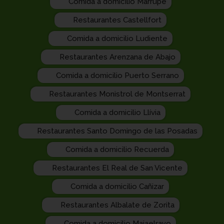
Comida a domicilio Marrupe
Restaurantes Castellfort
Comida a domicilio Ludiente
Restaurantes Arenzana de Abajo
Comida a domicilio Puerto Serrano
Restaurantes Monistrol de Montserrat
Comida a domicilio Llívia
Restaurantes Santo Domingo de las Posadas
Comida a domicilio Recuerda
Restaurantes El Real de San Vicente
Comida a domicilio Cañizar
Restaurantes Albalate de Zorita
Comida a domicilio Majaelrayo