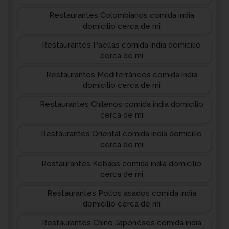
Restaurantes Colombianos comida india
domicilio cerca de mi
Restaurantes Paellas comida india domicilio
cerca de mi
Restaurantes Mediterráneos comida india
domicilio cerca de mi
Restaurantes Chilenos comida india domicilio
cerca de mi
Restaurantes Oriental comida india domicilio
cerca de mi
Restaurantes Kebabs comida india domicilio
cerca de mi
Restaurantes Pollos asados comida india
domicilio cerca de mi
Restaurantes Chino Japonéses comida india