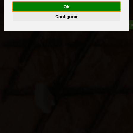
OK
Configurar