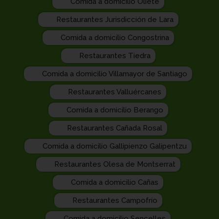
Comida a domicilio Oliete
Restaurantes Jurisdicción de Lara
Comida a domicilio Congostrina
Restaurantes Tiedra
Comida a domicilio Villamayor de Santiago
Restaurantes Valluércanes
Comida a domicilio Berango
Restaurantes Cañada Rosal
Comida a domicilio Gallipienzo Galipentzu
Restaurantes Olesa de Montserrat
Comida a domicilio Cañas
Restaurantes Campofrío
Comida a domicilio Sencelles