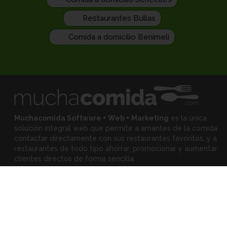
Restaurantes Bullas
Comida a domicilio Benimeli
Muchacomida Software + Web + Marketing
es la única
solución integral web que permite a amantes de la comida
contactar directamente con sus restaurantes favoritos, y
a
restaurantes de todo tipo ahorrar, promocionar y aumentar
clientes directos de forma sencilla.
Expertos
•
Eloy Rodríguez
(Mejora tu restaurante)
•
Montserrat Landa
(Mejora tu alimentación)