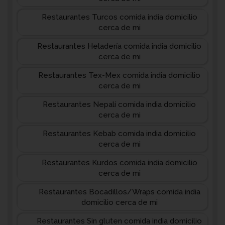
Restaurantes Turcos comida india domicilio
cerca de mi
Restaurantes Heladería comida india domicilio
cerca de mi
Restaurantes Tex-Mex comida india domicilio
cerca de mi
Restaurantes Nepalí comida india domicilio
cerca de mi
Restaurantes Kebab comida india domicilio
cerca de mi
Restaurantes Kurdos comida india domicilio
cerca de mi
Restaurantes Bocadillos/Wraps comida india
domicilio cerca de mi
Restaurantes Sin gluten comida india domicilio