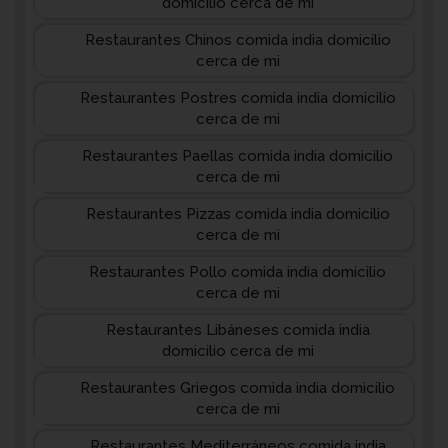
domicilio cerca de mi
Restaurantes Chinos comida india domicilio
cerca de mi
Restaurantes Postres comida india domicilio
cerca de mi
Restaurantes Paellas comida india domicilio
cerca de mi
Restaurantes Pizzas comida india domicilio
cerca de mi
Restaurantes Pollo comida india domicilio
cerca de mi
Restaurantes Libáneses comida india
domicilio cerca de mi
Restaurantes Griegos comida india domicilio
cerca de mi
Restaurantes Mediterráneos comida india