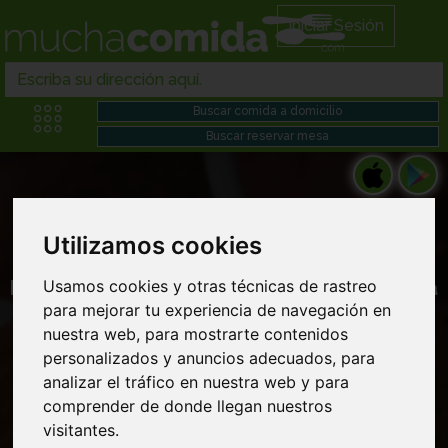
Iniciar Sesión
Utilizamos cookies
Restaurantes asiaticos en Comida espanola
Usamos cookies y otras técnicas de rastreo
para mejorar tu experiencia de navegación en
domicilio cerca de mi
nuestra web, para mostrarte contenidos
personalizados y anuncios adecuados, para
analizar el tráfico en nuestra web y para
comprender de donde llegan nuestros
visitantes.