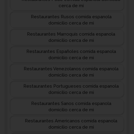
cerca de mi
Restaurantes Rusos comida espanola
domicilio cerca de mi
Restaurantes Marroquís comida espanola
domicilio cerca de mi
Restaurantes Españoles comida espanola
domicilio cerca de mi
Restaurantes Venezolanos comida espanola
domicilio cerca de mi
Restaurantes Portugueses comida espanola
domicilio cerca de mi
Restaurantes Sanos comida espanola
domicilio cerca de mi
Restaurantes Americanos comida espanola
domicilio cerca de mi