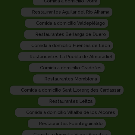
Comida a domicilio Ivorra
Restaurantes Aguilar del Río Alhama
Comida a domicilio Valdepiélago
Restaurantes Berlanga de Duero
Comida a domicilio Fuentes de León
Restaurantes La Puebla de Almoradiel
Comida a domicilio Gradefes
Restaurantes Momblona
Comida a domicilio Sant Llorenç des Cardassar
Restaurantes Leitza
Comida a domicilio Villalba de los Alcores
Restaurantes Fuenteguinaldo
Comida a domicilio Viver i Serrateix