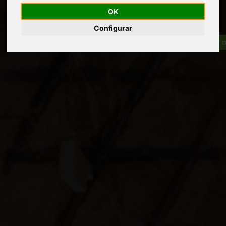
OK
Configurar