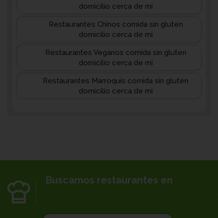
domicilio cerca de mi
Restaurantes Chinos comida sin gluten
domicilio cerca de mi
Restaurantes Veganos comida sin gluten
domicilio cerca de mi
Restaurantes Marroquís comida sin gluten
domicilio cerca de mi
Buscamos restaurantes en