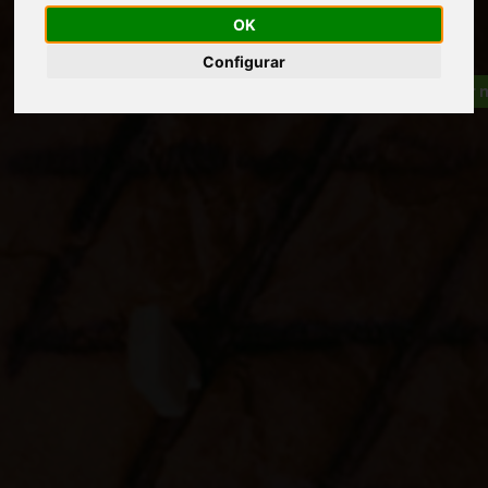
OK
Configurar