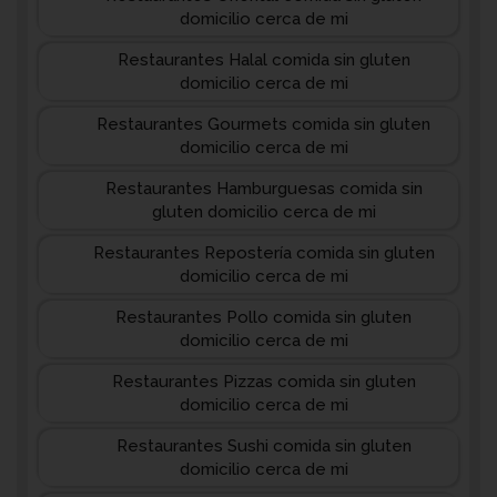
domicilio cerca de mi
Restaurantes Halal comida sin gluten
domicilio cerca de mi
Restaurantes Gourmets comida sin gluten
domicilio cerca de mi
Restaurantes Hamburguesas comida sin
gluten domicilio cerca de mi
Restaurantes Repostería comida sin gluten
domicilio cerca de mi
Restaurantes Pollo comida sin gluten
domicilio cerca de mi
Restaurantes Pizzas comida sin gluten
domicilio cerca de mi
Restaurantes Sushi comida sin gluten
domicilio cerca de mi