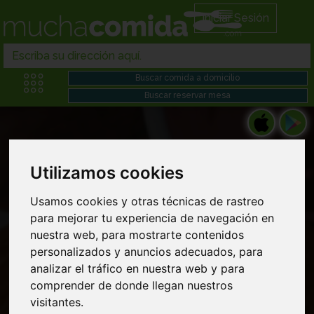
Iniciar Sesión
Utilizamos cookies
Restaurantes americanos en Comida sin
Usamos cookies y otras técnicas de rastreo
para mejorar tu experiencia de navegación en
gluten domicilio cerca de mi
nuestra web, para mostrarte contenidos
personalizados y anuncios adecuados, para
analizar el tráfico en nuestra web y para
comprender de donde llegan nuestros
visitantes.