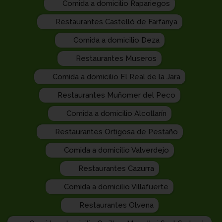
Comida a domicilio Rapariegos
Restaurantes Castelló de Farfanya
Comida a domicilio Deza
Restaurantes Museros
Comida a domicilio El Real de la Jara
Restaurantes Muñomer del Peco
Comida a domicilio Alcollarín
Restaurantes Ortigosa de Pestaño
Comida a domicilio Valverdejo
Restaurantes Cazurra
Comida a domicilio Villafuerte
Restaurantes Olvena