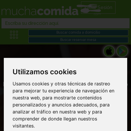
Iniciar Sesión
Utilizamos cookies
Restaurantes americanos en Comida medio
Usamos cookies y otras técnicas de rastreo
para mejorar tu experiencia de navegación en
oriental domicilio cerca de mi
nuestra web, para mostrarte contenidos
personalizados y anuncios adecuados, para
analizar el tráfico en nuestra web y para
comprender de donde llegan nuestros
visitantes.