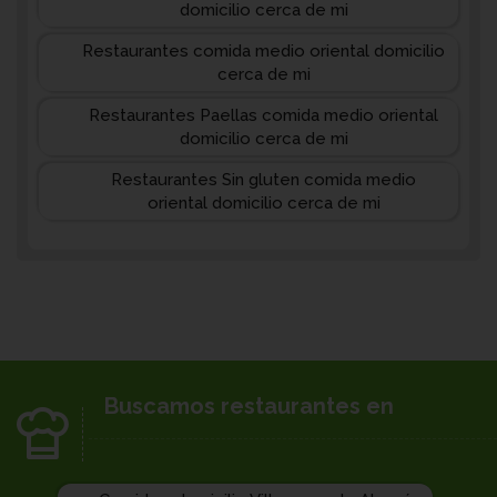
domicilio cerca de mi
Restaurantes comida medio oriental domicilio
cerca de mi
Restaurantes Paellas comida medio oriental
domicilio cerca de mi
Restaurantes Sin gluten comida medio
oriental domicilio cerca de mi
Buscamos restaurantes en