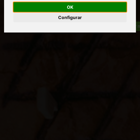
OK
Configurar