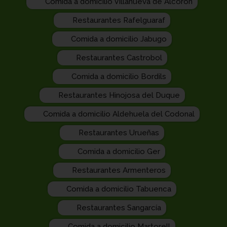
Comida a domicilio Villanueva de Alcorón
Restaurantes Rafelguaraf
Comida a domicilio Jabugo
Restaurantes Castrobol
Comida a domicilio Bordils
Restaurantes Hinojosa del Duque
Comida a domicilio Aldehuela del Codonal
Restaurantes Urueñas
Comida a domicilio Ger
Restaurantes Armenteros
Comida a domicilio Tabuenca
Restaurantes Sangarcía
Comida a domicilio Martorell