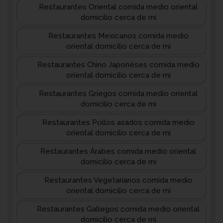
Restaurantes Oriental comida medio oriental
domicilio cerca de mi
Restaurantes Mexicanos comida medio
oriental domicilio cerca de mi
Restaurantes Chino Japonéses comida medio
oriental domicilio cerca de mi
Restaurantes Griegos comida medio oriental
domicilio cerca de mi
Restaurantes Pollos asados comida medio
oriental domicilio cerca de mi
Restaurantes Árabes comida medio oriental
domicilio cerca de mi
Restaurantes Vegetarianos comida medio
oriental domicilio cerca de mi
Restaurantes Gallegos comida medio oriental
domicilio cerca de mi