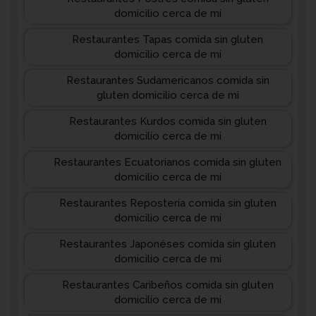
domicilio cerca de mi
Restaurantes Tapas comida sin gluten
domicilio cerca de mi
Restaurantes Sudamericanos comida sin
gluten domicilio cerca de mi
Restaurantes Kurdos comida sin gluten
domicilio cerca de mi
Restaurantes Ecuatorianos comida sin gluten
domicilio cerca de mi
Restaurantes Repostería comida sin gluten
domicilio cerca de mi
Restaurantes Japonéses comida sin gluten
domicilio cerca de mi
Restaurantes Caribeños comida sin gluten
domicilio cerca de mi