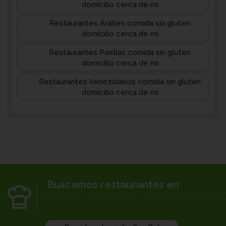
domicilio cerca de mi
Restaurantes Árabes comida sin gluten
domicilio cerca de mi
Restaurantes Paellas comida sin gluten
domicilio cerca de mi
Restaurantes Venezolanos comida sin gluten
domicilio cerca de mi
Buscamos restaurantes en