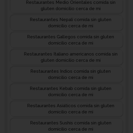
Restaurantes Medio Orientales comida sin
gluten domicilio cerca de mi
Restaurantes Nepalí comida sin gluten
domicilio cerca de mi
Restaurantes Gallegos comida sin gluten
domicilio cerca de mi
Restaurantes Italiano americanos comida sin
gluten domicilio cerca de mi
Restaurantes Indios comida sin gluten
domicilio cerca de mi
Restaurantes Kebab comida sin gluten
domicilio cerca de mi
Restaurantes Asiáticos comida sin gluten
domicilio cerca de mi
Restaurantes Sushis comida sin gluten
domicilio cerca de mi