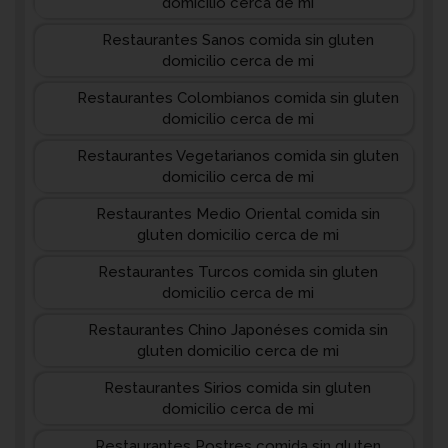
domicilio cerca de mi
Restaurantes Sanos comida sin gluten
domicilio cerca de mi
Restaurantes Colombianos comida sin gluten
domicilio cerca de mi
Restaurantes Vegetarianos comida sin gluten
domicilio cerca de mi
Restaurantes Medio Oriental comida sin
gluten domicilio cerca de mi
Restaurantes Turcos comida sin gluten
domicilio cerca de mi
Restaurantes Chino Japonéses comida sin
gluten domicilio cerca de mi
Restaurantes Sirios comida sin gluten
domicilio cerca de mi
Restaurantes Postres comida sin gluten