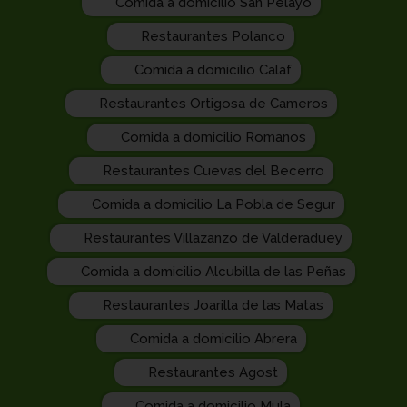
Comida a domicilio San Pelayo
Restaurantes Polanco
Comida a domicilio Calaf
Restaurantes Ortigosa de Cameros
Comida a domicilio Romanos
Restaurantes Cuevas del Becerro
Comida a domicilio La Pobla de Segur
Restaurantes Villazanzo de Valderaduey
Comida a domicilio Alcubilla de las Peñas
Restaurantes Joarilla de las Matas
Comida a domicilio Abrera
Restaurantes Agost
Comida a domicilio Mula