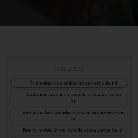
CATEGORIAS
Restaurantes comida vasca cerca de mi
Restaurantes vasco comida vasca cerca de
mi
Restaurantes comidas comida vasca cerca de
mi
Restaurantes Sirios comida vasca cerca de mi