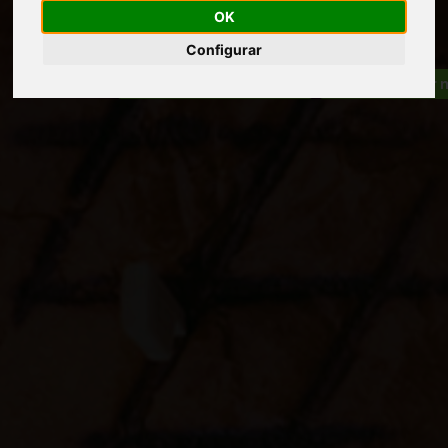
OK
Configurar