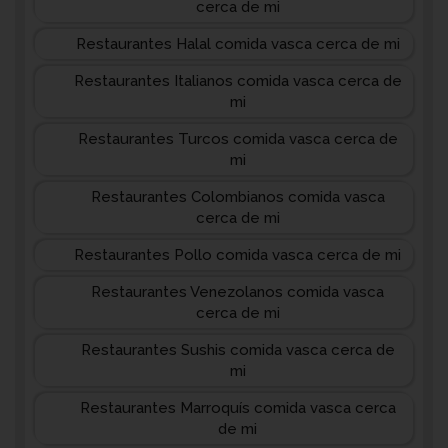
cerca de mi
Restaurantes Halal comida vasca cerca de mi
Restaurantes Italianos comida vasca cerca de
mi
Restaurantes Turcos comida vasca cerca de
mi
Restaurantes Colombianos comida vasca
cerca de mi
Restaurantes Pollo comida vasca cerca de mi
Restaurantes Venezolanos comida vasca
cerca de mi
Restaurantes Sushis comida vasca cerca de
mi
Restaurantes Marroquís comida vasca cerca
de mi