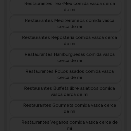
Restaurantes Tex-Mex comida vasca cerca
de mi
Restaurantes Mediterráneos comida vasca
cerca de mi
Restaurantes Repostería comida vasca cerca
de mi
Restaurantes Hamburguesas comida vasca
cerca de mi
Restaurantes Pollos asados comida vasca
cerca de mi
Restaurantes Buffets libre asiáticos comida
vasca cerca de mi
Restaurantes Gourmets comida vasca cerca
de mi
Restaurantes Veganos comida vasca cerca de
mi