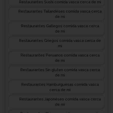
Restaurantes Sushi comida vasca cerca de mi
Restaurantes Tailandéses comida vasca cerca
de mi
Restaurantes Gallegos comida vasca cerca
de mi
Restaurantes Griegos comida vasca cerca de
mi
Restaurantes Peruanos comida vasca cerca
de mi
Restaurantes Sin gluten comida vasca cerca
de mi
Restaurantes Hamburguesas comida vasca
cerca de mi
Restaurantes Japonéses comida vasca cerca
de mi