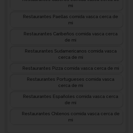
mi
Restaurantes Paellas comida vasca cerca de
mi
Restaurantes Caribeños comida vasca cerca
de mi
Restaurantes Sudamericanos comida vasca
cerca de mi
Restaurantes Pizza comida vasca cerca de mi
Restaurantes Portugueses comida vasca
cerca de mi
Restaurantes Españoles comida vasca cerca
de mi
Restaurantes Chilenos comida vasca cerca de
mi