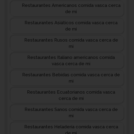
Restaurantes Americanos comida vasca cerca
de mi
Restaurantes Asiáticos comida vasca cerca
de mi
Restaurantes Rusos comida vasca cerca de
mi
Restaurantes Italiano americanos comida
vasca cerca de mi
Restaurantes Bebidas comida vasca cerca de
mi
Restaurantes Ecuatorianos comida vasca
cerca de mi
Restaurantes Sanos comida vasca cerca de
mi
Restaurantes Heladería comida vasca cerca
de mi