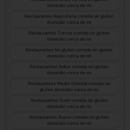
domicilio cerca de mi
Restaurantes Repostería comida sin gluten
domicilio cerca de mi
Restaurantes Turcos comida sin gluten
domicilio cerca de mi
Restaurantes Sin gluten comida sin gluten
domicilio cerca de mi
Restaurantes Indios comida sin gluten
domicilio cerca de mi
Restaurantes Medio Oriental comida sin
gluten domicilio cerca de mi
Restaurantes Sushi comida sin gluten
domicilio cerca de mi
Restaurantes Rusos comida sin gluten
domicilio cerca de mi