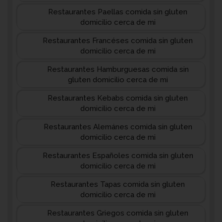
Restaurantes Paellas comida sin gluten
domicilio cerca de mi
Restaurantes Francéses comida sin gluten
domicilio cerca de mi
Restaurantes Hamburguesas comida sin
gluten domicilio cerca de mi
Restaurantes Kebabs comida sin gluten
domicilio cerca de mi
Restaurantes Alemánes comida sin gluten
domicilio cerca de mi
Restaurantes Españoles comida sin gluten
domicilio cerca de mi
Restaurantes Tapas comida sin gluten
domicilio cerca de mi
Restaurantes Griegos comida sin gluten