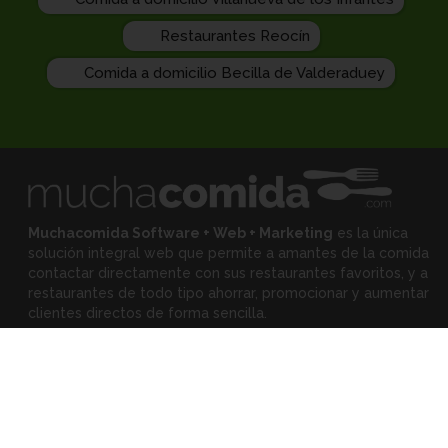
Restaurantes Reocín
Comida a domicilio Becilla de Valderaduey
Muchacomida Software + Web + Marketing
es la única
solución integral web que permite a amantes de la comida
contactar directamente con sus restaurantes favoritos, y
a
restaurantes de todo tipo ahorrar, promocionar y aumentar
clientes directos de forma sencilla.
Expertos
•
Eloy Rodríguez
(Mejora tu restaurante)
•
Montserrat Landa
(Mejora tu alimentación)