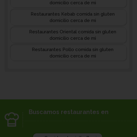
domicilio cerca de mi
Restaurantes Kebab comida sin gluten
domicilio cerca de mi
Restaurantes Oriental comida sin gluten
domicilio cerca de mi
Restaurantes Pollo comida sin gluten
domicilio cerca de mi
Buscamos restaurantes en