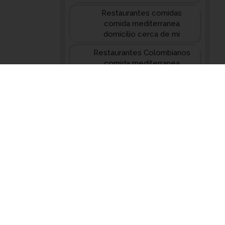
Restaurantes comidas
comida mediterranea
domicilio cerca de mi
Restaurantes Colombianos
comida mediterranea
domicilio cerca de mi
Restaurantes Ecuatorianos
comida mediterranea
domicilio cerca de mi
Restaurantes Medio Oriental
comida mediterranea
domicilio cerca de mi
Restaurantes Peruanos
comida mediterranea
domicilio cerca de mi
Restaurantes Tex-Mex
comida mediterranea