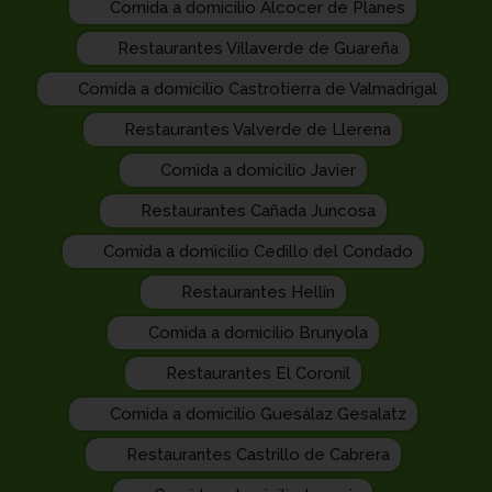
Comida a domicilio Alcocer de Planes
Restaurantes Villaverde de Guareña
Comida a domicilio Castrotierra de Valmadrigal
Restaurantes Valverde de Llerena
Comida a domicilio Javier
Restaurantes Cañada Juncosa
Comida a domicilio Cedillo del Condado
Restaurantes Hellín
Comida a domicilio Brunyola
Restaurantes El Coronil
Comida a domicilio Guesálaz Gesalatz
Restaurantes Castrillo de Cabrera