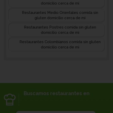
domicilio cerca de mi
Restaurantes Medio Orientales comida sin
gluten domicilio cerca de mi
Restaurantes Postres comida sin gluten
domicilio cerca de mi
Restaurantes Colombianos comida sin gluten
domicilio cerca de mi
Buscamos restaurantes en