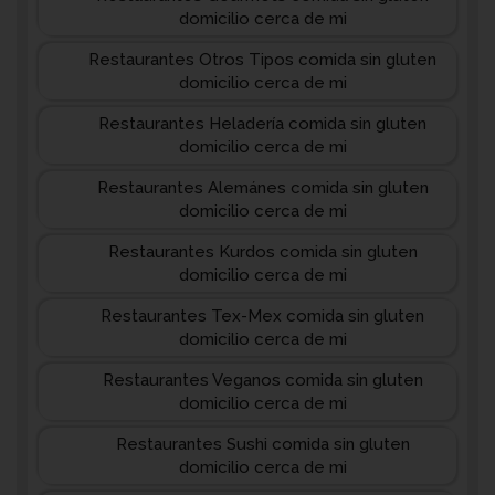
domicilio cerca de mi
Restaurantes Otros Tipos comida sin gluten
domicilio cerca de mi
Restaurantes Heladería comida sin gluten
domicilio cerca de mi
Restaurantes Alemánes comida sin gluten
domicilio cerca de mi
Restaurantes Kurdos comida sin gluten
domicilio cerca de mi
Restaurantes Tex-Mex comida sin gluten
domicilio cerca de mi
Restaurantes Veganos comida sin gluten
domicilio cerca de mi
Restaurantes Sushi comida sin gluten
domicilio cerca de mi