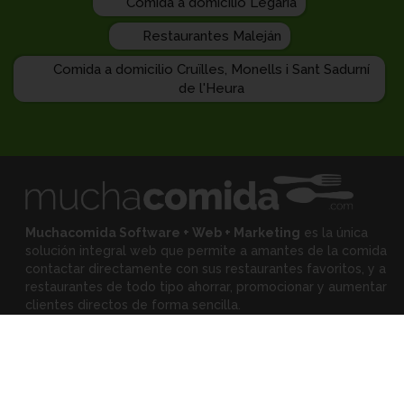
Comida a domicilio Legaria
Restaurantes Maleján
Comida a domicilio Cruïlles, Monells i Sant Sadurní
de l'Heura
Muchacomida Software + Web + Marketing
es la única
solución integral web que permite a amantes de la comida
contactar directamente con sus restaurantes favoritos, y
a
restaurantes de todo tipo ahorrar, promocionar y aumentar
clientes directos de forma sencilla.
Expertos
•
Eloy Rodríguez
(Mejora tu restaurante)