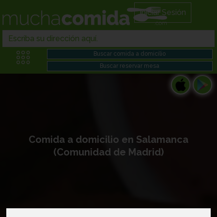
Iniciar Sesión
Comida a domicilio en Salamanca
(Comunidad de Madrid)