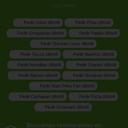
opciones
Pedir Udón 28006
Pedir Pitas 28006
Pedir Croquetas 28006
Pedir Paella 28006
Pedir Chicken Curry 28006
Pedir Tacos 28006
Pedir Nachos 28006
Pedir Noodles 28006
Pedir Crepes 28006
Pedir Ramen 28006
Pedir Choripan 28006
Pedir Nam Prika Pao 28006
Pedir Cachapas 28006
Pedir Pizza 28006
Pedir Croissant 28006
Buscamos restaurantes en