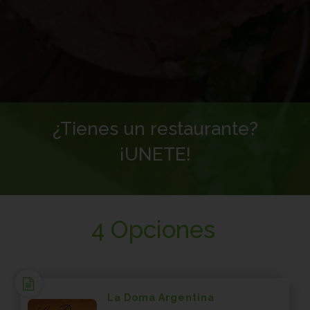
¿Tienes un restaurante?
¡UNETE!
4 Opciones
La Doma Argentina