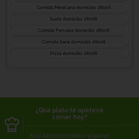
Comida Mexicana domicilio 28006
Sushi domicilio 28006
Comida Peruana domicilio 28006
Comida Sana domicilio 28006
Pizza domicilio 28006
¿Que plato te apetece
comer hoy?
Aquí te proponemos algunas