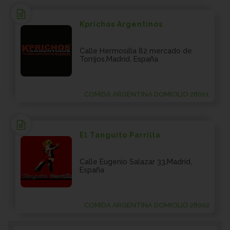
Kprichos Argentinos
Calle Hermosilla 82 mercado de
Torrijos,Madrid, España
COMIDA ARGENTINA DOMICILIO 28001
El Tanguito Parrilla
Calle Eugenio Salazar 33,Madrid,
España
COMIDA ARGENTINA DOMICILIO 28002