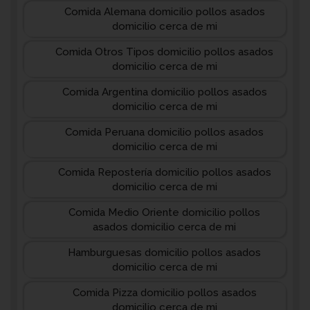
Comida Alemana domicilio pollos asados
domicilio cerca de mi
Comida Otros Tipos domicilio pollos asados
domicilio cerca de mi
Comida Argentina domicilio pollos asados
domicilio cerca de mi
Comida Peruana domicilio pollos asados
domicilio cerca de mi
Comida Repostería domicilio pollos asados
domicilio cerca de mi
Comida Medio Oriente domicilio pollos
asados domicilio cerca de mi
Hamburguesas domicilio pollos asados
domicilio cerca de mi
Comida Pizza domicilio pollos asados
domicilio cerca de mi