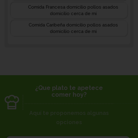
Comida Francesa domicilio pollos asados
domicilio cerca de mi
Comida Caribeña domicilio pollos asados
domicilio cerca de mi
¿Que plato te apetece
comer hoy?
Aquí te proponemos algunas
opciones