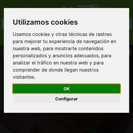
Iniciar Sesión
Utilizamos cookies
Usamos cookies y otras técnicas de rastreo
para mejorar tu experiencia de navegación en
nuestra web, para mostrarte contenidos
personalizados y anuncios adecuados, para
analizar el tráfico en nuestra web y para
Subway Alvarado
comprender de donde llegan nuestros
visitantes.
Comida Americana domicilio
Llamar directamente al restaurante
OK
911445... ver completo
Configurar