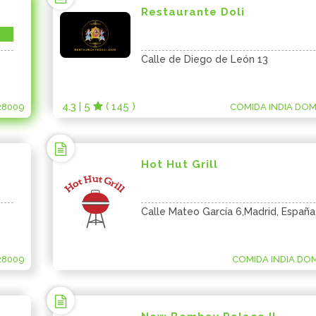
Restaurante Doli
Calle de Diego de León 13
4.3 | 5
( 145 )
28009
COMIDA INDIA DOM
Hot Hut Grill
Calle Mateo García 6,Madrid, España
28009
COMIDA INDIA DOM