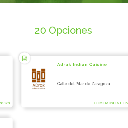
20 Opciones
Adrak Indian Cuisine
Calle del Pilar de Zaragoza
28028
COMIDA INDIA DOM