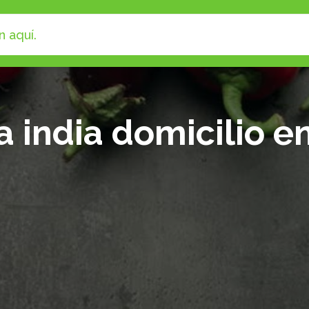
 india domicilio e
 mejorar tu experiencia de navegación en nuestra web, par
eb y para comprender de donde llegan nuestros visitantes.