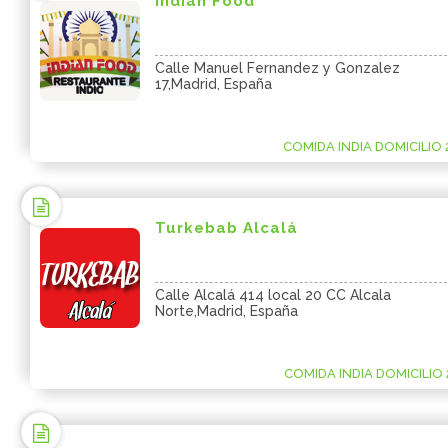
Indian Food
Calle Manuel Fernandez y Gonzalez
17,Madrid, España
COMIDA INDIA DOMICILIO 
Turkebab Alcalá
Calle Alcalá 414 local 20 CC Alcala
Norte,Madrid, España
COMIDA INDIA DOMICILIO 