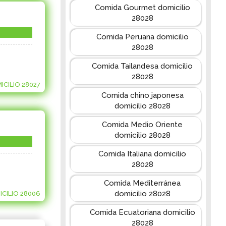
Comida Gourmet domicilio
28028
Comida Peruana domicilio
28028
Comida Tailandesa domicilio
28028
ICILIO 28027
Comida chino japonesa
domicilio 28028
Comida Medio Oriente
domicilio 28028
Comida Italiana domicilio
28028
Comida Mediterránea
domicilio 28028
ICILIO 28006
Comida Ecuatoriana domicilio
28028