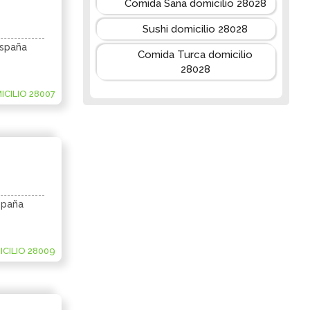
Comida Sana domicilio 28028
Sushi domicilio 28028
España
Comida Turca domicilio
28028
ICILIO 28007
spaña
ICILIO 28009