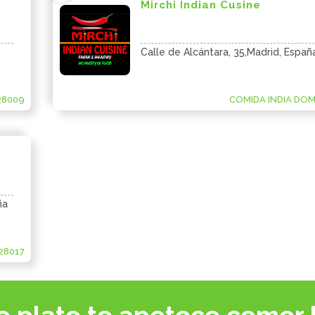
Mirchi Indian Cusine
Calle de Alcántara, 35,Madrid, Españ
28009
COMIDA INDIA DOM
ña
28017