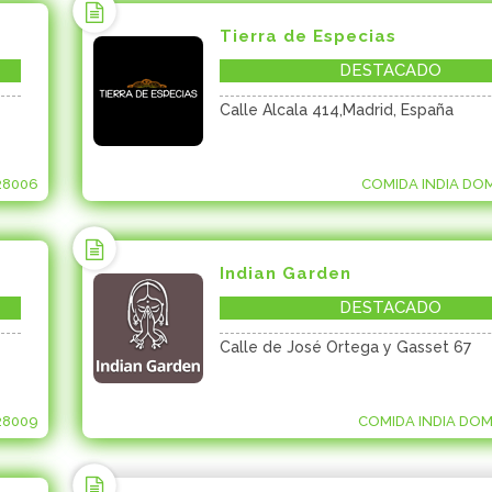
Tierra de Especias
DESTACADO
Calle Alcala 414,Madrid, España
28006
COMIDA INDIA DOM
Indian Garden
DESTACADO
Calle de José Ortega y Gasset 67
28009
COMIDA INDIA DOM