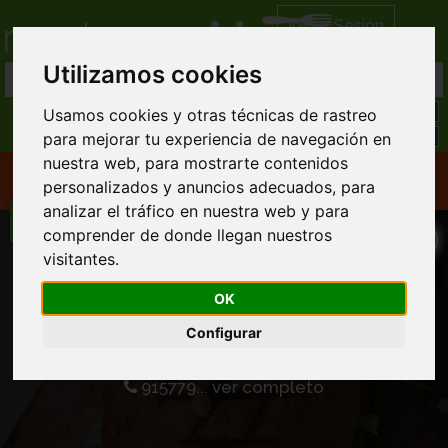
Iniciar Sesión
Utilizamos cookies
Usamos cookies y otras técnicas de rastreo
para mejorar tu experiencia de navegación en
Oferta 20.00% "Shampan Indian" pedidos
nuestra web, para mostrarte contenidos
personalizados y anuncios adecuados, para
online
analizar el tráfico en nuestra web y para
comprender de donde llegan nuestros
visitantes.
Restaurante Hindú Swagat
OK
Comida India domicilio
Configurar
Llamar directamente al restaurante
915779... ver completo