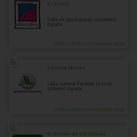
Engracia
Calle de Sta Engracia, 114,Madrid,
España
COMIDA MEXICANA DOMICILIO 28003
Cómete México
Calle General Pardiñas 12 local
5,Madrid, España
COMIDA MEXICANA DOMICILIO 28001
El Rincón de los Cuates