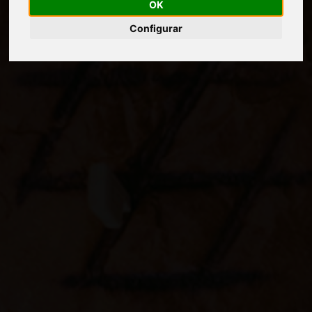
OK
Configurar