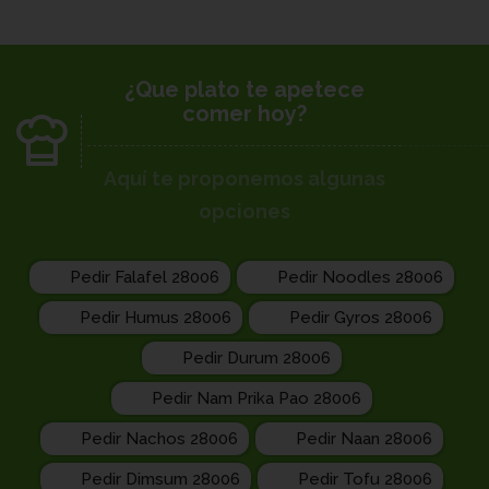
¿Que plato te apetece
comer hoy?
Aquí te proponemos algunas
opciones
Pedir Falafel 28006
Pedir Noodles 28006
Pedir Humus 28006
Pedir Gyros 28006
Pedir Durum 28006
Pedir Nam Prika Pao 28006
Pedir Nachos 28006
Pedir Naan 28006
Pedir Dimsum 28006
Pedir Tofu 28006