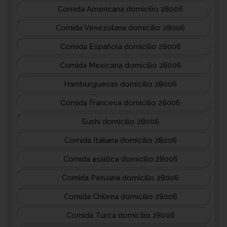
Comida Americana domicilio 28006
Comida Venezolana domicilio 28006
Comida Española domicilio 28006
Comida Mexicana domicilio 28006
Hamburguesas domicilio 28006
Comida Francesa domicilio 28006
Sushi domicilio 28006
Comida Italiana domicilio 28006
Comida asiática domicilio 28006
Comida Peruana domicilio 28006
Comida Chilena domicilio 28006
Comida Turca domicilio 28006