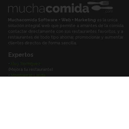
Muchacomida Software + Web + Marketing
es la única
solución integral web que permite a amantes de la comida
contactar directamente con sus restaurantes favoritos, y
a
restaurantes de todo tipo ahorrar, promocionar y aumentar
clientes directos de forma sencilla.
Expertos
•
Eloy Rodríguez
(Mejora tu restaurante)
•
Montserrat Landa
(Mejora tu alimentación)
Blog Muchacomida
Contacto Muchacomida
Calle Echegaray 6, Madrid. España