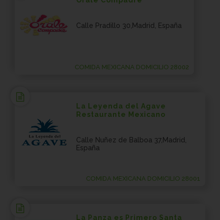
Órale Compadre
Calle Pradillo 30,Madrid, España
COMIDA MEXICANA DOMICILIO 28002
La Leyenda del Agave
Restaurante Mexicano
Calle Nuñez de Balboa 37,Madrid,
España
COMIDA MEXICANA DOMICILIO 28001
La Panza es Primero Santa