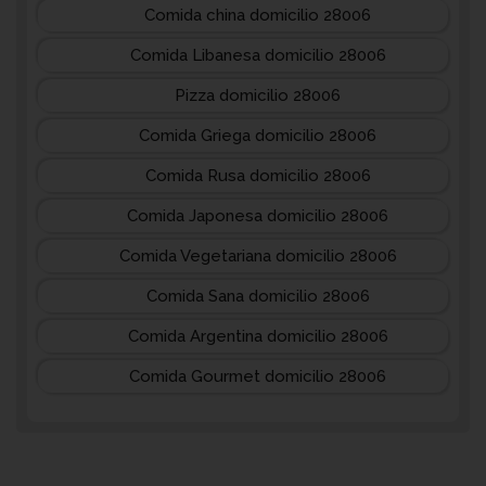
Comida china domicilio 28006
Comida Libanesa domicilio 28006
Pizza domicilio 28006
Comida Griega domicilio 28006
Comida Rusa domicilio 28006
Comida Japonesa domicilio 28006
Comida Vegetariana domicilio 28006
Comida Sana domicilio 28006
Comida Argentina domicilio 28006
Comida Gourmet domicilio 28006