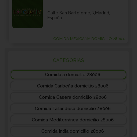
Calle San Bartolomé, 7,Madrid,
España
COMIDA MEXICANA DOMICILIO 28004
CATEGORIAS
Comida a domicilio 28006
Comida Caribeña domicilio 28006
Comida Casera domicilio 28006
Comida Tailandesa domicilio 28006
Comida Mediterránea domicilio 28006
Comida India domicilio 28006