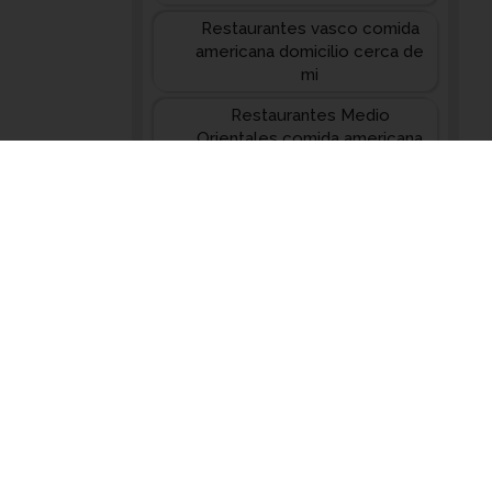
Restaurantes vasco comida
americana domicilio cerca de
mi
Restaurantes Medio
Orientales comida americana
domicilio cerca de mi
Restaurantes Tex-Mex
comida americana domicilio
cerca de mi
Restaurantes Tailandéses
comida americana domicilio
cerca de mi
Restaurantes Marroquís
comida americana domicilio
cerca de mi
Restaurantes Sushi comida
americana domicilio cerca de