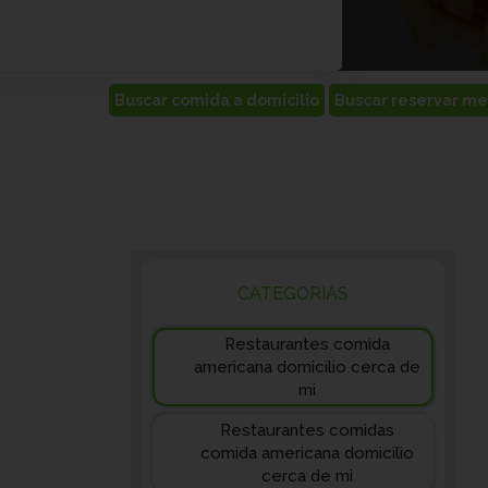
CATEGORIAS
Restaurantes comida
americana domicilio cerca de
mi
Restaurantes comidas
comida americana domicilio
cerca de mi