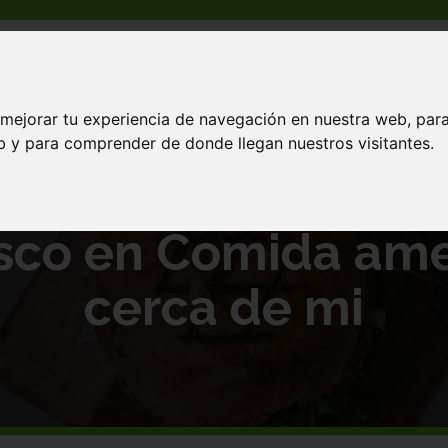
 mejorar tu experiencia de navegación en nuestra web, par
ilio cerca de mi
eb y para comprender de donde llegan nuestros visitantes.
sco en Comida ame
cerca de mi