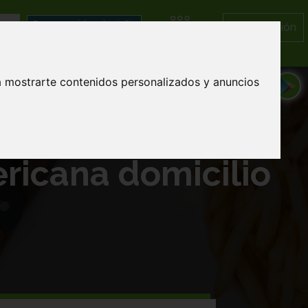
Iniciar Sesión
Categorías
a mostrarte contenidos personalizados y anuncios
ricana domicilio