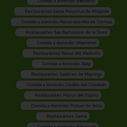
Comida a domicilio Bañuelos
Restaurantes Santa Perpètua de Mogoda
Comida a domicilio Navacepedilla de Corneja
Restaurantes San Bartolomé de la Torre
Comida a domicilio Villameriel
Restaurantes Navas del Madroño
Comida a domicilio Rialp
Restaurantes Saelices de Mayorga
Comida a domicilio Cedillo del Condado
Restaurantes Hoyos del Espino
Comida a domicilio Pozuel de Ariza
Restaurantes Gema
Comida a domicilio Retascón