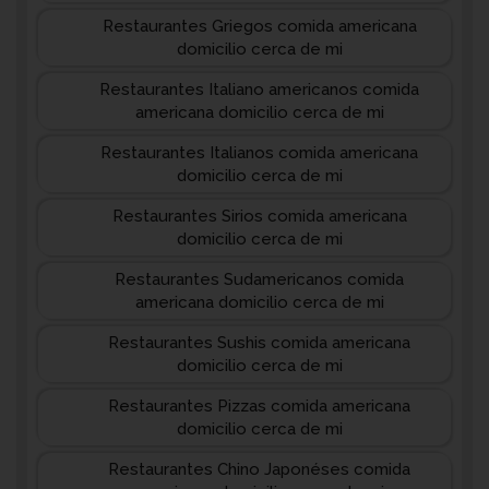
Restaurantes Griegos comida americana
domicilio cerca de mi
Restaurantes Italiano americanos comida
americana domicilio cerca de mi
Restaurantes Italianos comida americana
domicilio cerca de mi
Restaurantes Sirios comida americana
domicilio cerca de mi
Restaurantes Sudamericanos comida
americana domicilio cerca de mi
Restaurantes Sushis comida americana
domicilio cerca de mi
Restaurantes Pizzas comida americana
domicilio cerca de mi
Restaurantes Chino Japonéses comida