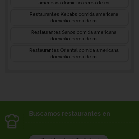
americana domicilio cerca de mi
Restaurantes Kebabs comida americana
domicilio cerca de mi
Restaurantes Sanos comida americana
domicilio cerca de mi
Restaurantes Oriental comida americana
domicilio cerca de mi
Buscamos restaurantes en