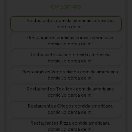
CATEGORIAS
Restaurantes comida americana domicilio
cerca de mi
Restaurantes comidas comida americana
domicilio cerca de mi
Restaurantes vasco comida americana
domicilio cerca de mi
Restaurantes Vegetarianos comida americana
domicilio cerca de mi
Restaurantes Tex-Mex comida americana
domicilio cerca de mi
Restaurantes Griegos comida americana
domicilio cerca de mi
Restaurantes Pizza comida americana
domicilio cerca de mi