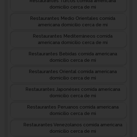
Restaurantes Turcos comida americana
domicilio cerca de mi
Restaurantes Medio Orientales comida
americana domicilio cerca de mi
Restaurantes Mediterráneos comida
americana domicilio cerca de mi
Restaurantes Bebidas comida americana
domicilio cerca de mi
Restaurantes Oriental comida americana
domicilio cerca de mi
Restaurantes Japonéses comida americana
domicilio cerca de mi
Restaurantes Peruanos comida americana
domicilio cerca de mi
Restaurantes Venezolanos comida americana
domicilio cerca de mi