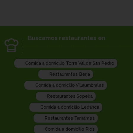
Buscamos restaurantes en
Comida a domicilio Torre Val de San Pedro
Restaurantes Berja
Comida a domicilio Villaumbrales
Restaurantes Sopeira
Comida a domicilio Ledanca
Restaurantes Tamames
Comida a domicilio Riós