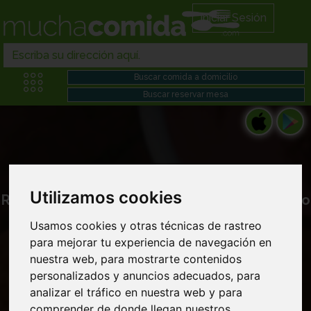
Iniciar Sesión
Utilizamos cookies
Restaurantes en Comida americana domicilio
cerca de mi
Usamos cookies y otras técnicas de rastreo
para mejorar tu experiencia de navegación en
nuestra web, para mostrarte contenidos
personalizados y anuncios adecuados, para
analizar el tráfico en nuestra web y para
comprender de donde llegan nuestros