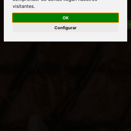
visitantes.
OK
Configurar