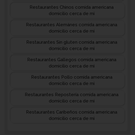
Restaurantes Chinos comida americana
domicilio cerca de mi
Restaurantes Alemánes comida americana
domicilio cerca de mi
Restaurantes Sin gluten comida americana
domicilio cerca de mi
Restaurantes Gallegos comida americana
domicilio cerca de mi
Restaurantes Pollo comida americana
domicilio cerca de mi
Restaurantes Repostería comida americana
domicilio cerca de mi
Restaurantes Caribeños comida americana
domicilio cerca de mi