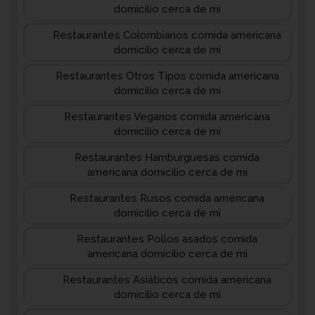
domicilio cerca de mi
Restaurantes Colombianos comida americana
domicilio cerca de mi
Restaurantes Otros Tipos comida americana
domicilio cerca de mi
Restaurantes Veganos comida americana
domicilio cerca de mi
Restaurantes Hamburguesas comida
americana domicilio cerca de mi
Restaurantes Rusos comida americana
domicilio cerca de mi
Restaurantes Pollos asados comida
americana domicilio cerca de mi
Restaurantes Asiáticos comida americana
domicilio cerca de mi