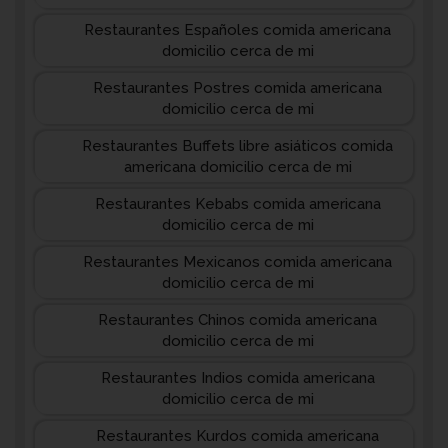
Restaurantes Españoles comida americana
domicilio cerca de mi
Restaurantes Postres comida americana
domicilio cerca de mi
Restaurantes Buffets libre asiáticos comida
americana domicilio cerca de mi
Restaurantes Kebabs comida americana
domicilio cerca de mi
Restaurantes Mexicanos comida americana
domicilio cerca de mi
Restaurantes Chinos comida americana
domicilio cerca de mi
Restaurantes Indios comida americana
domicilio cerca de mi
Restaurantes Kurdos comida americana