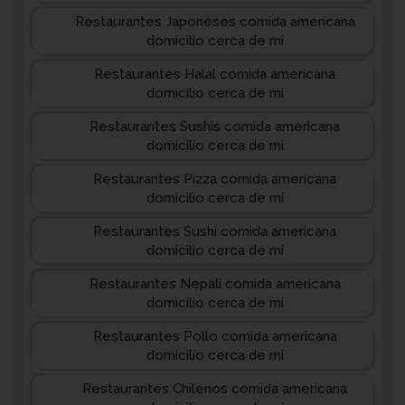
Restaurantes Japonéses comida americana
domicilio cerca de mi
Restaurantes Halal comida americana
domicilio cerca de mi
Restaurantes Sushis comida americana
domicilio cerca de mi
Restaurantes Pizza comida americana
domicilio cerca de mi
Restaurantes Sushi comida americana
domicilio cerca de mi
Restaurantes Nepalí comida americana
domicilio cerca de mi
Restaurantes Pollo comida americana
domicilio cerca de mi
Restaurantes Chilenos comida americana