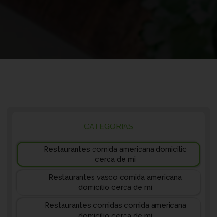
CATEGORIAS
Restaurantes comida americana domicilio
cerca de mi
Restaurantes vasco comida americana
domicilio cerca de mi
Restaurantes comidas comida americana
domicilio cerca de mi