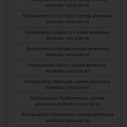
domicilio cerca de mi
Restaurantes Otros Tipos comida americana
domicilio cerca de mi
Restaurantes Asiáticos comida americana
domicilio cerca de mi
Restaurantes Bebidas comida americana
domicilio cerca de mi
Restaurantes Rusos comida americana
domicilio cerca de mi
Restaurantes Marroquís comida americana
domicilio cerca de mi
Restaurantes Mediterráneos comida
americana domicilio cerca de mi
Restaurantes Venezolanos comida americana
domicilio cerca de mi