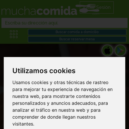
Iniciar Sesión
Utilizamos cookies
Restaurantes kebab en Comida americana
Usamos cookies y otras técnicas de rastreo
para mejorar tu experiencia de navegación en
domicilio cerca de mi
nuestra web, para mostrarte contenidos
personalizados y anuncios adecuados, para
analizar el tráfico en nuestra web y para
comprender de donde llegan nuestros
visitantes.