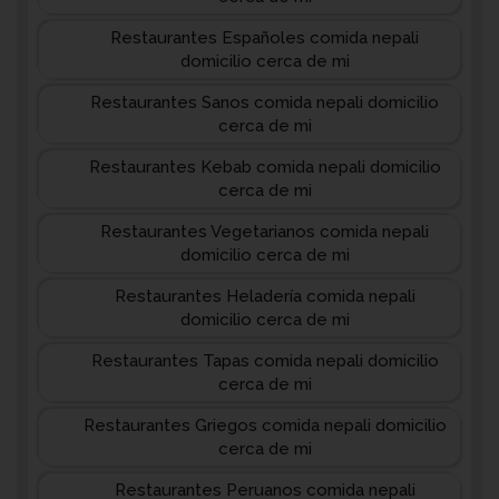
Restaurantes Españoles comida nepali
domicilio cerca de mi
Restaurantes Sanos comida nepali domicilio
cerca de mi
Restaurantes Kebab comida nepali domicilio
cerca de mi
Restaurantes Vegetarianos comida nepali
domicilio cerca de mi
Restaurantes Heladería comida nepali
domicilio cerca de mi
Restaurantes Tapas comida nepali domicilio
cerca de mi
Restaurantes Griegos comida nepali domicilio
cerca de mi
Restaurantes Peruanos comida nepali