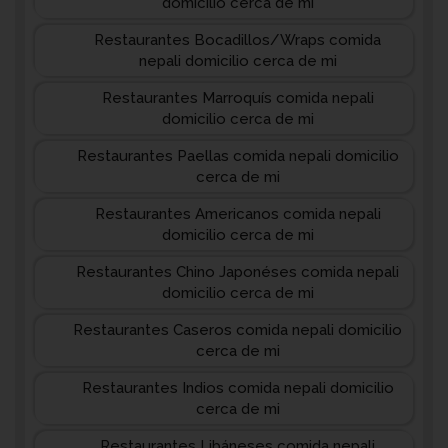
domicilio cerca de mi
Restaurantes Bocadillos/Wraps comida
nepali domicilio cerca de mi
Restaurantes Marroquís comida nepali
domicilio cerca de mi
Restaurantes Paellas comida nepali domicilio
cerca de mi
Restaurantes Americanos comida nepali
domicilio cerca de mi
Restaurantes Chino Japonéses comida nepali
domicilio cerca de mi
Restaurantes Caseros comida nepali domicilio
cerca de mi
Restaurantes Indios comida nepali domicilio
cerca de mi
Restaurantes Libáneses comida nepali