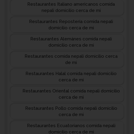
Restaurantes Italiano americanos comida
nepali domicilio cerca de mi
Restaurantes Repostería comida nepali
domicilio cerca de mi
Restaurantes Alemánes comida nepali
domicilio cerca de mi
Restaurantes comida nepali domicilio cerca
de mi
Restaurantes Halal comida nepali domicilio
cerca de mi
Restaurantes Oriental comida nepali domicilio
cerca de mi
Restaurantes Pollo comida nepali domicilio
cerca de mi
Restaurantes Ecuatorianos comida nepali
domicilio cerca de mi