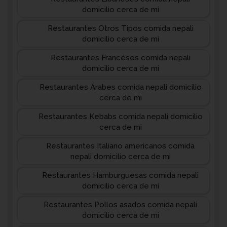
domicilio cerca de mi
Restaurantes Otros Tipos comida nepali
domicilio cerca de mi
Restaurantes Francéses comida nepali
domicilio cerca de mi
Restaurantes Árabes comida nepali domicilio
cerca de mi
Restaurantes Kebabs comida nepali domicilio
cerca de mi
Restaurantes Italiano americanos comida
nepali domicilio cerca de mi
Restaurantes Hamburguesas comida nepali
domicilio cerca de mi
Restaurantes Pollos asados comida nepali
domicilio cerca de mi