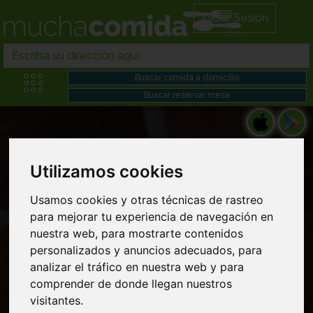
Iniciar Sesión
Utilizamos cookies
Restaurantes vasco en Comida nepali
Usamos cookies y otras técnicas de rastreo
para mejorar tu experiencia de navegación en
domicilio cerca de mi
nuestra web, para mostrarte contenidos
personalizados y anuncios adecuados, para
analizar el tráfico en nuestra web y para
comprender de donde llegan nuestros
visitantes.