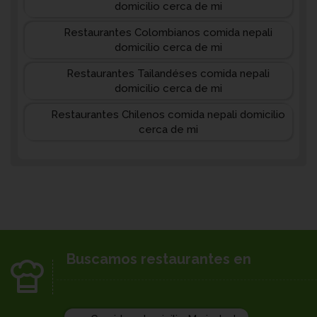
domicilio cerca de mi
Restaurantes Colombianos comida nepali
domicilio cerca de mi
Restaurantes Tailandéses comida nepali
domicilio cerca de mi
Restaurantes Chilenos comida nepali domicilio
cerca de mi
Buscamos restaurantes en