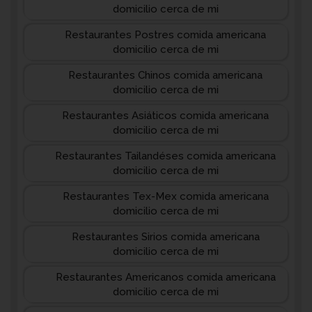
domicilio cerca de mi
Restaurantes Postres comida americana
domicilio cerca de mi
Restaurantes Chinos comida americana
domicilio cerca de mi
Restaurantes Asiáticos comida americana
domicilio cerca de mi
Restaurantes Tailandéses comida americana
domicilio cerca de mi
Restaurantes Tex-Mex comida americana
domicilio cerca de mi
Restaurantes Sirios comida americana
domicilio cerca de mi
Restaurantes Americanos comida americana
domicilio cerca de mi