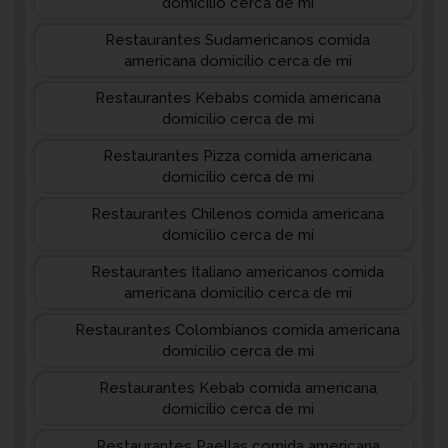
domicilio cerca de mi
Restaurantes Sudamericanos comida
americana domicilio cerca de mi
Restaurantes Kebabs comida americana
domicilio cerca de mi
Restaurantes Pizza comida americana
domicilio cerca de mi
Restaurantes Chilenos comida americana
domicilio cerca de mi
Restaurantes Italiano americanos comida
americana domicilio cerca de mi
Restaurantes Colombianos comida americana
domicilio cerca de mi
Restaurantes Kebab comida americana
domicilio cerca de mi
Restaurantes Paellas comida americana