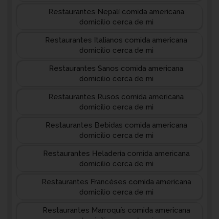
Restaurantes Nepalí comida americana
domicilio cerca de mi
Restaurantes Italianos comida americana
domicilio cerca de mi
Restaurantes Sanos comida americana
domicilio cerca de mi
Restaurantes Rusos comida americana
domicilio cerca de mi
Restaurantes Bebidas comida americana
domicilio cerca de mi
Restaurantes Heladería comida americana
domicilio cerca de mi
Restaurantes Francéses comida americana
domicilio cerca de mi
Restaurantes Marroquís comida americana