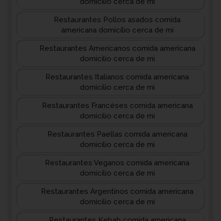
domicilio cerca de mi
Restaurantes Pollos asados comida
americana domicilio cerca de mi
Restaurantes Americanos comida americana
domicilio cerca de mi
Restaurantes Italianos comida americana
domicilio cerca de mi
Restaurantes Francéses comida americana
domicilio cerca de mi
Restaurantes Paellas comida americana
domicilio cerca de mi
Restaurantes Veganos comida americana
domicilio cerca de mi
Restaurantes Argentinos comida americana
domicilio cerca de mi
Restaurantes Kebab comida americana