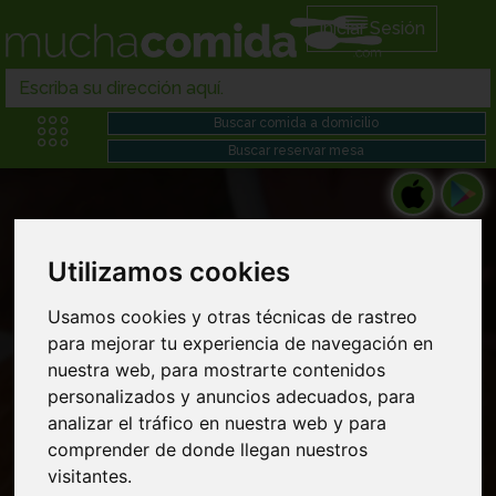
Iniciar Sesión
Utilizamos cookies
Restaurantes arabes en Comida americana
Usamos cookies y otras técnicas de rastreo
para mejorar tu experiencia de navegación en
domicilio cerca de mi
nuestra web, para mostrarte contenidos
personalizados y anuncios adecuados, para
analizar el tráfico en nuestra web y para
comprender de donde llegan nuestros
visitantes.