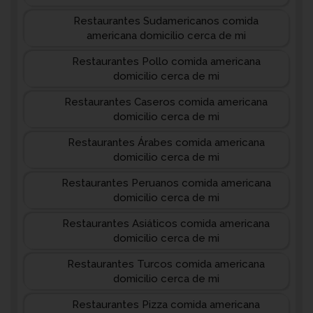
Restaurantes Sudamericanos comida
americana domicilio cerca de mi
Restaurantes Pollo comida americana
domicilio cerca de mi
Restaurantes Caseros comida americana
domicilio cerca de mi
Restaurantes Árabes comida americana
domicilio cerca de mi
Restaurantes Peruanos comida americana
domicilio cerca de mi
Restaurantes Asiáticos comida americana
domicilio cerca de mi
Restaurantes Turcos comida americana
domicilio cerca de mi
Restaurantes Pizza comida americana