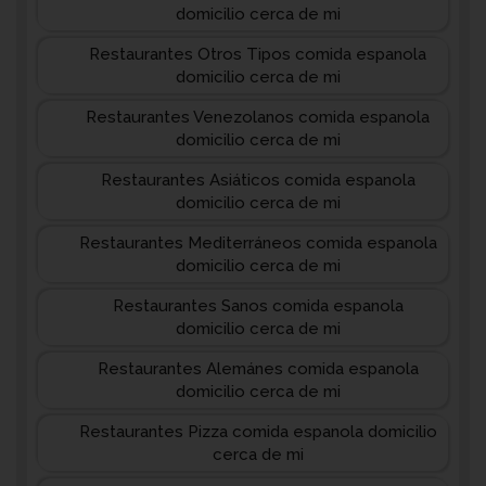
domicilio cerca de mi
Restaurantes Otros Tipos comida espanola
domicilio cerca de mi
Restaurantes Venezolanos comida espanola
domicilio cerca de mi
Restaurantes Asiáticos comida espanola
domicilio cerca de mi
Restaurantes Mediterráneos comida espanola
domicilio cerca de mi
Restaurantes Sanos comida espanola
domicilio cerca de mi
Restaurantes Alemánes comida espanola
domicilio cerca de mi
Restaurantes Pizza comida espanola domicilio
cerca de mi