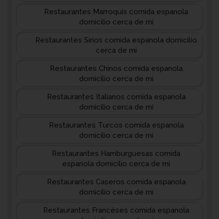
Restaurantes Marroquís comida espanola
domicilio cerca de mi
Restaurantes Sirios comida espanola domicilio
cerca de mi
Restaurantes Chinos comida espanola
domicilio cerca de mi
Restaurantes Italianos comida espanola
domicilio cerca de mi
Restaurantes Turcos comida espanola
domicilio cerca de mi
Restaurantes Hamburguesas comida
espanola domicilio cerca de mi
Restaurantes Caseros comida espanola
domicilio cerca de mi
Restaurantes Francéses comida espanola