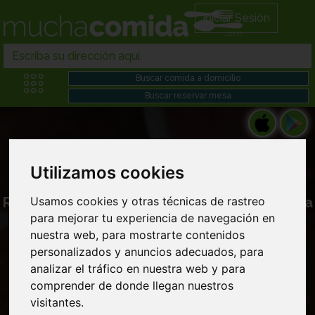
Iniciar Sesión
Utilizamos cookies
Restaurantes japoneses en Comida espanola
Usamos cookies y otras técnicas de rastreo
para mejorar tu experiencia de navegación en
domicilio cerca de mi
nuestra web, para mostrarte contenidos
personalizados y anuncios adecuados, para
analizar el tráfico en nuestra web y para
comprender de donde llegan nuestros
visitantes.