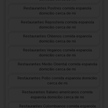
Restaurantes Postres comida espanola
domicilio cerca de mi
Restaurantes Repostería comida espanola
domicilio cerca de mi
Restaurantes Chilenos comida espanola
domicilio cerca de mi
Restaurantes Veganos comida espanola
domicilio cerca de mi
Restaurantes Medio Oriental comida espanola
domicilio cerca de mi
Restaurantes Pollo comida espanola domicilio
cerca de mi
Restaurantes Italiano americanos comida
espanola domicilio cerca de mi
Restaurantes Colombianos comida espanola