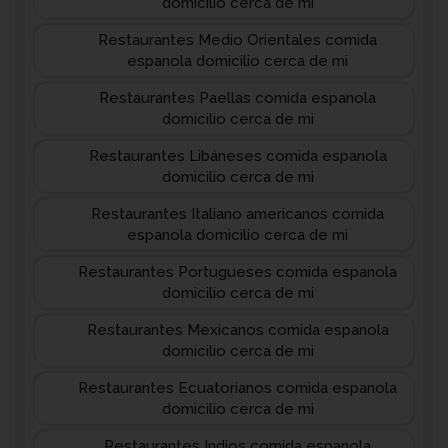
domicilio cerca de mi
Restaurantes Medio Orientales comida
espanola domicilio cerca de mi
Restaurantes Paellas comida espanola
domicilio cerca de mi
Restaurantes Libáneses comida espanola
domicilio cerca de mi
Restaurantes Italiano americanos comida
espanola domicilio cerca de mi
Restaurantes Portugueses comida espanola
domicilio cerca de mi
Restaurantes Mexicanos comida espanola
domicilio cerca de mi
Restaurantes Ecuatorianos comida espanola
domicilio cerca de mi
Restaurantes Indios comida espanola