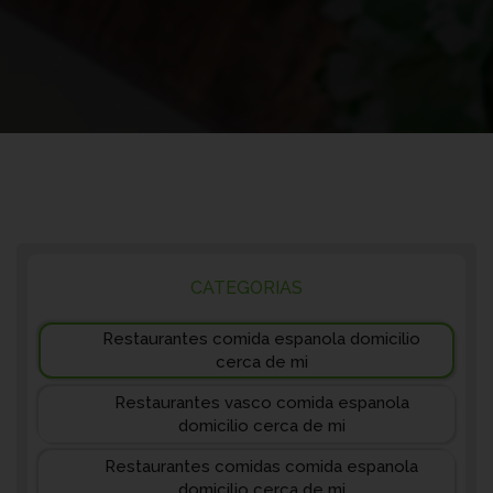
CATEGORIAS
Restaurantes comida espanola domicilio
cerca de mi
Restaurantes vasco comida espanola
domicilio cerca de mi
Restaurantes comidas comida espanola
domicilio cerca de mi