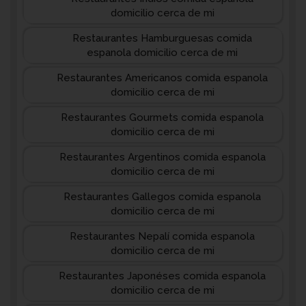
domicilio cerca de mi
Restaurantes Hamburguesas comida
espanola domicilio cerca de mi
Restaurantes Americanos comida espanola
domicilio cerca de mi
Restaurantes Gourmets comida espanola
domicilio cerca de mi
Restaurantes Argentinos comida espanola
domicilio cerca de mi
Restaurantes Gallegos comida espanola
domicilio cerca de mi
Restaurantes Nepalí comida espanola
domicilio cerca de mi
Restaurantes Japonéses comida espanola
domicilio cerca de mi