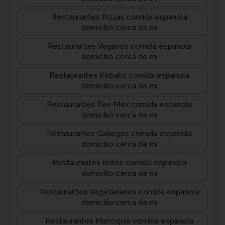
Restaurantes Pizzas comida espanola
domicilio cerca de mi
Restaurantes Veganos comida espanola
domicilio cerca de mi
Restaurantes Kebabs comida espanola
domicilio cerca de mi
Restaurantes Tex-Mex comida espanola
domicilio cerca de mi
Restaurantes Gallegos comida espanola
domicilio cerca de mi
Restaurantes Indios comida espanola
domicilio cerca de mi
Restaurantes Vegetarianos comida espanola
domicilio cerca de mi
Restaurantes Marroquís comida espanola