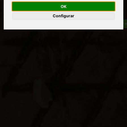
OK
Configurar