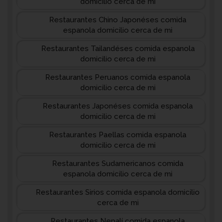
domicilio cerca de mi
Restaurantes Chino Japonéses comida
espanola domicilio cerca de mi
Restaurantes Tailandéses comida espanola
domicilio cerca de mi
Restaurantes Peruanos comida espanola
domicilio cerca de mi
Restaurantes Japonéses comida espanola
domicilio cerca de mi
Restaurantes Paellas comida espanola
domicilio cerca de mi
Restaurantes Sudamericanos comida
espanola domicilio cerca de mi
Restaurantes Sirios comida espanola domicilio
cerca de mi
Restaurantes Nepalí comida espanola