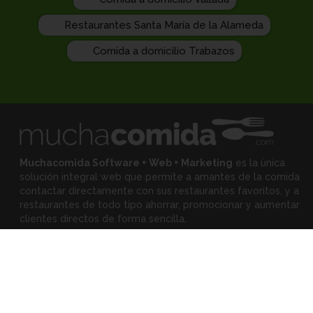
Restaurantes Santa María de la Alameda
Comida a domicilio Trabazos
Muchacomida Software + Web + Marketing
es la única
solución integral web que permite a amantes de la comida
contactar directamente con sus restaurantes favoritos, y
a
restaurantes de todo tipo ahorrar, promocionar y aumentar
clientes directos de forma sencilla.
Expertos
•
Eloy Rodríguez
(Mejora tu restaurante)
•
Montserrat Landa
(Mejora tu alimentación)