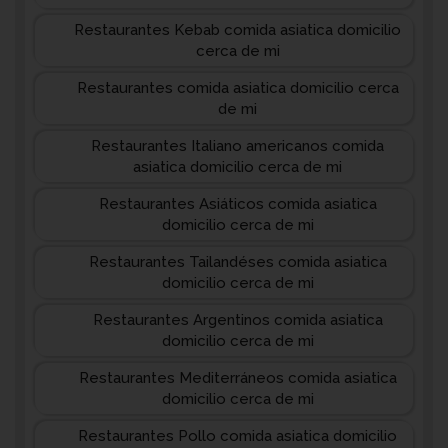
Restaurantes Kebab comida asiatica domicilio
cerca de mi
Restaurantes comida asiatica domicilio cerca
de mi
Restaurantes Italiano americanos comida
asiatica domicilio cerca de mi
Restaurantes Asiáticos comida asiatica
domicilio cerca de mi
Restaurantes Tailandéses comida asiatica
domicilio cerca de mi
Restaurantes Argentinos comida asiatica
domicilio cerca de mi
Restaurantes Mediterráneos comida asiatica
domicilio cerca de mi
Restaurantes Pollo comida asiatica domicilio