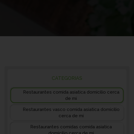
CATEGORIAS
Restaurantes comida asiatica domicilio cerca
de mi
Restaurantes vasco comida asiatica domicilio
cerca de mi
Restaurantes comidas comida asiatica
domicilio cerca de mi