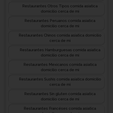
Restaurantes Otros Tipos comida asiatica
domicilio cerca de mi
Restaurantes Peruanos comida asiatica
domicilio cerca de mi
Restaurantes Chinos comida asiatica domicilio
cerca de mi
Restaurantes Hamburguesas comida asiatica
domicilio cerca de mi
Restaurantes Mexicanos comida asiatica
domicilio cerca de mi
Restaurantes Sushis comida asiatica domicilio
cerca de mi
Restaurantes Sin gluten comida asiatica
domicilio cerca de mi
Restaurantes Francéses comida asiatica