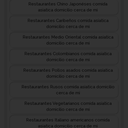
Restaurantes Chino Japonéses comida
asiatica domicilio cerca de mi
Restaurantes Caribeños comida asiatica
domicilio cerca de mi
Restaurantes Medio Oriental comida asiatica
domicilio cerca de mi
Restaurantes Colombianos comida asiatica
domicilio cerca de mi
Restaurantes Pollos asados comida asiatica
domicilio cerca de mi
Restaurantes Rusos comida asiatica domicilio
cerca de mi
Restaurantes Vegetarianos comida asiatica
domicilio cerca de mi
Restaurantes Italiano americanos comida
asiatica domicilio cerca de mi