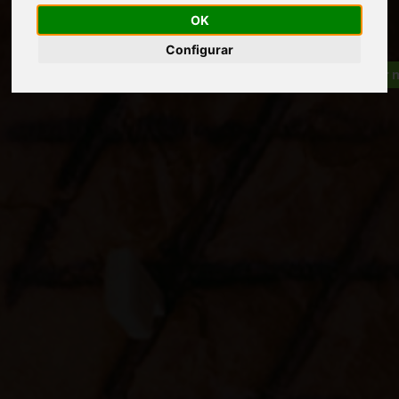
OK
Configurar