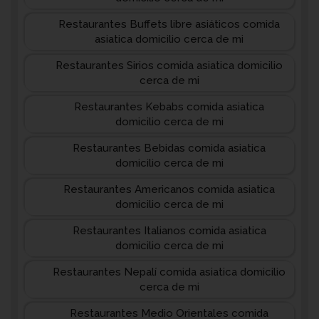
Restaurantes Buffets libre asiáticos comida
asiatica domicilio cerca de mi
Restaurantes Sirios comida asiatica domicilio
cerca de mi
Restaurantes Kebabs comida asiatica
domicilio cerca de mi
Restaurantes Bebidas comida asiatica
domicilio cerca de mi
Restaurantes Americanos comida asiatica
domicilio cerca de mi
Restaurantes Italianos comida asiatica
domicilio cerca de mi
Restaurantes Nepalí comida asiatica domicilio
cerca de mi
Restaurantes Medio Orientales comida