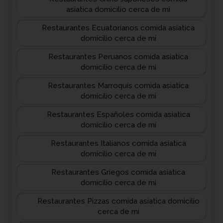
asiatica domicilio cerca de mi
Restaurantes Ecuatorianos comida asiatica
domicilio cerca de mi
Restaurantes Peruanos comida asiatica
domicilio cerca de mi
Restaurantes Marroquís comida asiatica
domicilio cerca de mi
Restaurantes Españoles comida asiatica
domicilio cerca de mi
Restaurantes Italianos comida asiatica
domicilio cerca de mi
Restaurantes Griegos comida asiatica
domicilio cerca de mi
Restaurantes Pizzas comida asiatica domicilio
cerca de mi