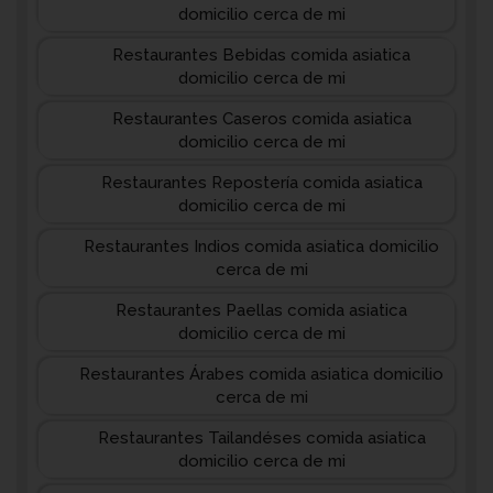
domicilio cerca de mi
Restaurantes Bebidas comida asiatica
domicilio cerca de mi
Restaurantes Caseros comida asiatica
domicilio cerca de mi
Restaurantes Repostería comida asiatica
domicilio cerca de mi
Restaurantes Indios comida asiatica domicilio
cerca de mi
Restaurantes Paellas comida asiatica
domicilio cerca de mi
Restaurantes Árabes comida asiatica domicilio
cerca de mi
Restaurantes Tailandéses comida asiatica
domicilio cerca de mi