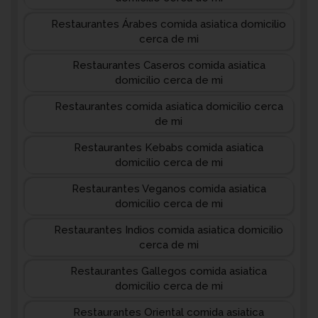
Restaurantes Árabes comida asiatica domicilio
cerca de mi
Restaurantes Caseros comida asiatica
domicilio cerca de mi
Restaurantes comida asiatica domicilio cerca
de mi
Restaurantes Kebabs comida asiatica
domicilio cerca de mi
Restaurantes Veganos comida asiatica
domicilio cerca de mi
Restaurantes Indios comida asiatica domicilio
cerca de mi
Restaurantes Gallegos comida asiatica
domicilio cerca de mi
Restaurantes Oriental comida asiatica