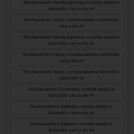
Restaurantes Hamburguesas comida asiatica
domicilio cerca de mi
Restaurantes Pizza comida asiatica domicilio
cerca de mi
Restaurantes Hamburguesas comida asiatica
domicilio cerca de mi
Restaurantes Sanos comida asiatica domicilio
cerca de mi
Restaurantes Sirios comida asiatica domicilio
cerca de mi
Restaurantes Gourmets comida asiatica
domicilio cerca de mi
Restaurantes Bebidas comida asiatica
domicilio cerca de mi
Restaurantes Italianos comida asiatica
domicilio cerca de mi