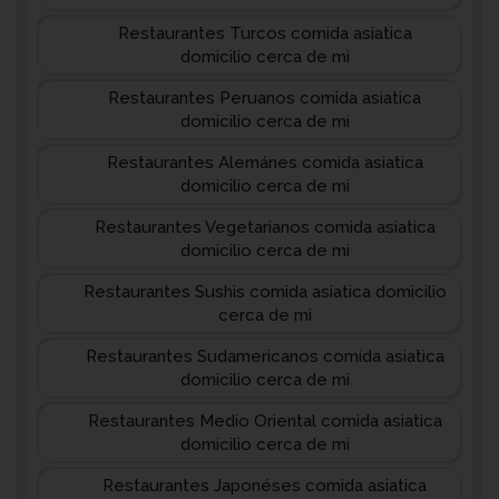
Restaurantes Turcos comida asiatica
domicilio cerca de mi
Restaurantes Peruanos comida asiatica
domicilio cerca de mi
Restaurantes Alemánes comida asiatica
domicilio cerca de mi
Restaurantes Vegetarianos comida asiatica
domicilio cerca de mi
Restaurantes Sushis comida asiatica domicilio
cerca de mi
Restaurantes Sudamericanos comida asiatica
domicilio cerca de mi
Restaurantes Medio Oriental comida asiatica
domicilio cerca de mi
Restaurantes Japonéses comida asiatica