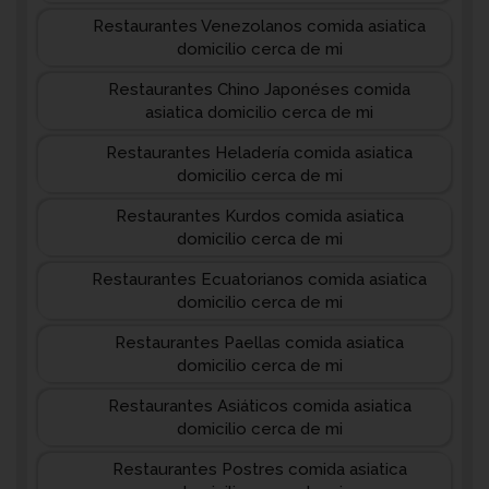
Restaurantes Venezolanos comida asiatica
domicilio cerca de mi
Restaurantes Chino Japonéses comida
asiatica domicilio cerca de mi
Restaurantes Heladería comida asiatica
domicilio cerca de mi
Restaurantes Kurdos comida asiatica
domicilio cerca de mi
Restaurantes Ecuatorianos comida asiatica
domicilio cerca de mi
Restaurantes Paellas comida asiatica
domicilio cerca de mi
Restaurantes Asiáticos comida asiatica
domicilio cerca de mi
Restaurantes Postres comida asiatica