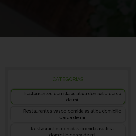
CATEGORIAS
Restaurantes comida asiatica domicilio cerca
de mi
Restaurantes vasco comida asiatica domicilio
cerca de mi
Restaurantes comidas comida asiatica
domicilio cerca de mi